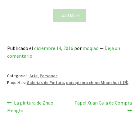
Load More
Publicado el
diciembre 14, 2016
por
moqiao
—
Deja un
comentario
Categorías:
Arte
,
Personas
Etiquetas:
Galerías de Pintura
,
paisajismo chino Shanshui 山水
Navegación
Anterior:
Siguiente:
La pintura de Zhao
Papel Xuan Guia de Compra
Mengfu
de
entradas