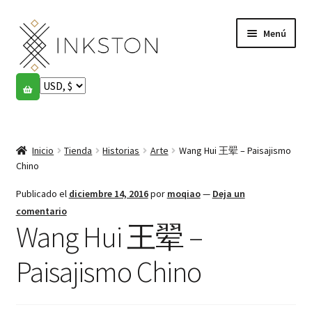
Ir
Ir
Menú
a
al
la
contenido
navegación
Tienda
Historias
Expandi
el
Inicio
Tienda
Historias
Arte
Wang Hui 王翚 – Paisajismo
English
menú
Chino
hijo
Español
Publicado el
diciembre 14, 2016
por
moqiao
—
Deja un
comentario
Wang Hui 王翚 –
Français
Paisajismo Chino
Comunidad
Expandi
el
Cuenta
menú