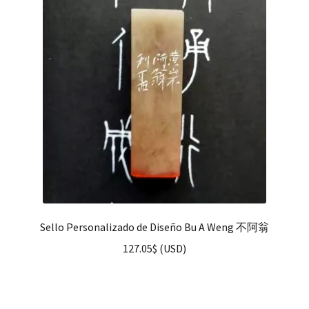
hijo
FAQ
Sello Personalizado de Diseño Bu A Weng 不阿翁
127.05
$
(
USD
)