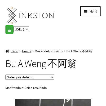
Ir
Ir
Menú
a
al
la
contenido
navegación
Tienda
Historias
Expandi
el
Inicio
Tienda
Maker del producto
Bu A Weng 不阿翁
English
menú
hijo
Bu A Weng 不阿翁
Español
Français
Mostrando el único resultado
Comunidad
Expandi
el
Cuenta
menú