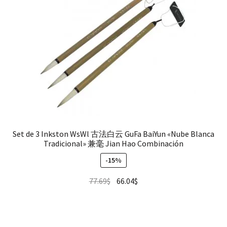
Set de 3 Inkston WsWl 古法白云 GuFa BaiYun «Nube Blanca
Tradicional» 兼毫 Jian Hao Combinación
-15%
77.69
$
66.04
$