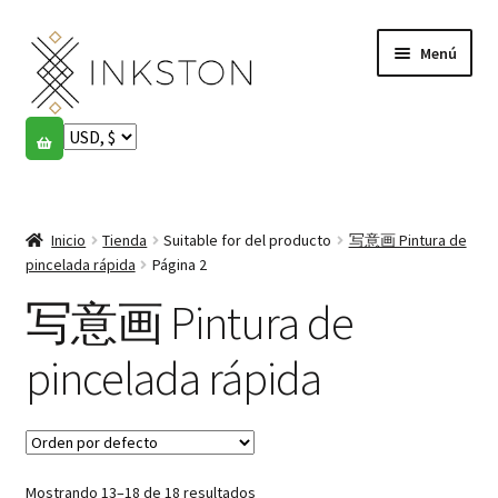
Ir
Ir
Menú
a
al
la
contenido
navegación
Tienda
Historias
Expandi
el
Inicio
Tienda
Suitable for del producto
写意画 Pintura de
English
menú
pincelada rápida
Página 2
hijo
Español
写意画 Pintura de
Français
pincelada rápida
Comunidad
Expandi
el
Cuenta
menú
Mostrando 13–18 de 18 resultados