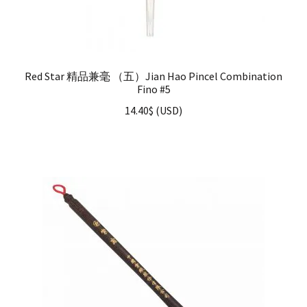
Red Star 精品兼毫 （五）Jian Hao Pincel Combination
Fino #5
14.40
$
(
USD
)