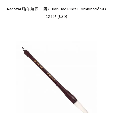
Red Star 狼羊兼毫 （四）Jian Hao Pincel Combinación #4
12.69
$
(
USD
)