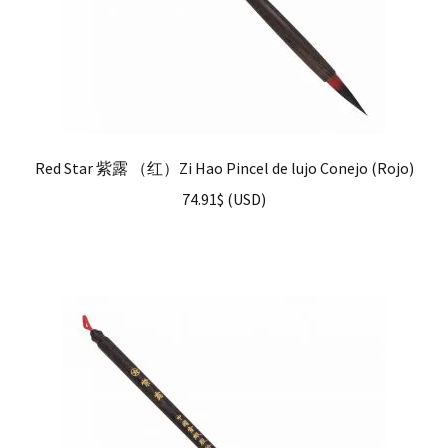
Red Star 紫露 （红）Zi Hao Pincel de lujo Conejo (Rojo)
74.91
$
(
USD
)