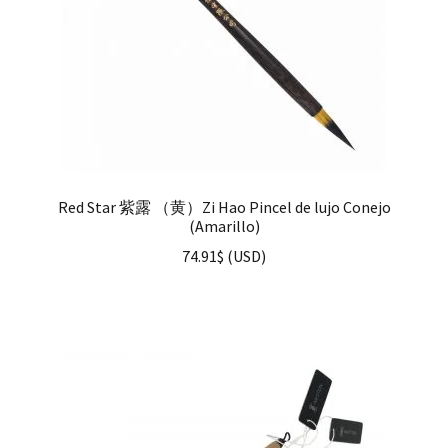
Red Star 紫露 （黄）Zi Hao Pincel de lujo Conejo
(Amarillo)
74.91
$
(
USD
)