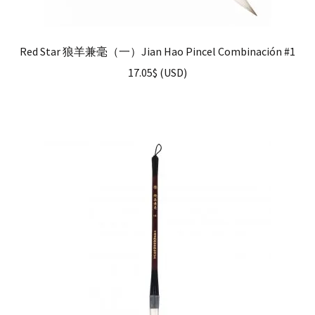
Red Star 狼羊兼毫（一）Jian Hao Pincel Combinación #1
17.05
$
(
USD
)