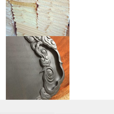
Ebenfalls erhältlich sind spezielle
Papiere für Landschaftsmalerei…
Leitfaden für den
Reibstein-Kauf
Dies ist als ein Leitfaden zu den
verschiedenen Reibstein-Arten und
zum Einkauf. Für eine allgemeine
Einführung über Reibsteine aus
China und für Werkstattbilder
besuchen Sie…