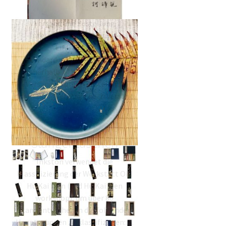
Häufig gestellte Fragen
Versand und Zustellung
Internationale Lieferung-
Liferzeiten
Standardversand:Zustellung
innerhalb 14 Werktage nach
Versand. Express-Zustellung
innerhalb 7 Werktage nach Versand.
Bitte achten Sie darauf, dass die
Zustellung aufgrund der…
Der Einkaufsführer für
Stangentuschen
Inkston verwendet die
Klassifizierung der Werkstatt Old
Hu Kai Wen (Old Hu Kai Wen
workshop), um über 80
Stangentuschen in die folgenden
Hauptgruppen zu klassifizieren:…