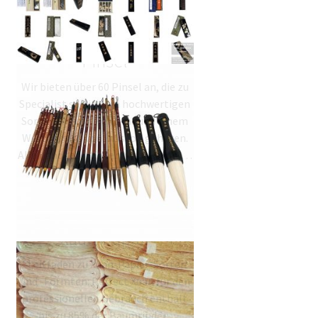
Der Einkaufsführer für
Pinsel
Wir bieten über 60 Pinsel an, die zu
Specialist sowie dem hochwertigen
Sortiment von Red Star und einem
Wertbereich von Inkston gehören.
Alle handgefertigten Xuan-Pinsel…
Der Einkaufsführer für
Xuan-Papier
Leitfaden zu Xuan-Papier-Sorten
und -Formten: Perfect Xuan für den
professionellen Gebrauch enthält
bis zu 85% der Baumrinden.