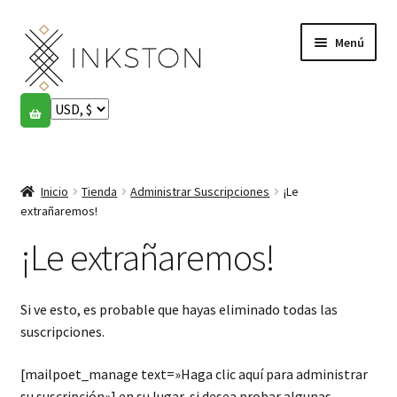
Ir
Ir
Menú
a
al
la
contenido
navegación
Tienda
Historias
Expandi
el
Inicio
Tienda
Administrar Suscripciones
¡Le
English
menú
extrañaremos!
hijo
Español
¡Le extrañaremos!
Français
Si ve esto, es probable que hayas eliminado todas las
Comunidad
suscripciones.
Expandi
el
Cuenta
[mailpoet_manage text=»Haga clic aquí para administrar
menú
su suscripción»] en su lugar, si desea probar algunas