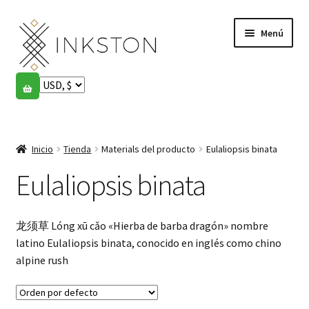
Ir
Ir
Menú
a
al
la
contenido
navegación
Tienda
Historias
Expandi
el
Inicio
Tienda
Materials del producto
Eulaliopsis binata
English
menú
hijo
Eulaliopsis binata
Español
Français
龙须草 Lóng xū cǎo «Hierba de barba dragón» nombre
latino Eulaliopsis binata, conocido en inglés como chino
Comunidad
Expandi
alpine rush
el
Cuenta
menú