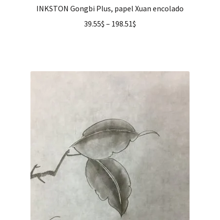
INKSTON Gongbi Plus, papel Xuan encolado
39.55
$
–
198.51
$