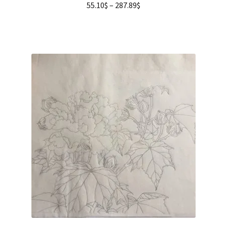
55.10
$
–
287.89
$