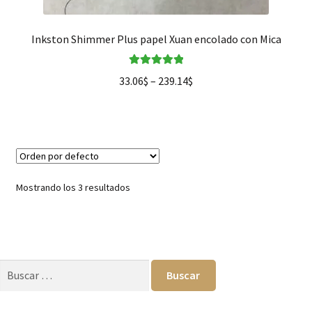
Inkston Shimmer Plus papel Xuan encolado con Mica
Valorado en
33.06
$
–
239.14
$
5.00
de 5
Mostrando los 3 resultados
Buscar: