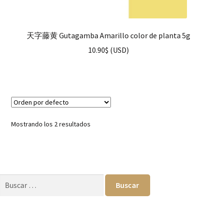
天字藤黄 Gutagamba Amarillo color de planta 5g
10.90
$
(
USD
)
Mostrando los 2 resultados
Buscar: