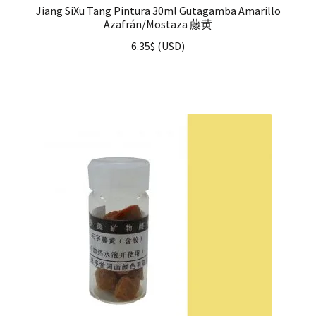
Jiang SiXu Tang Pintura 30ml Gutagamba Amarillo
Azafrán/Mostaza 藤黄
6.35
$
(
USD
)