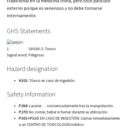
hijo
tradicional en la medicina china, pero solo para uso
FAQ
externo porque es venenoso y no debe tomarse
internamente.
GHS Statements
GHS06-2: Toxico
Signal word: Peligroso
Hazard designation
H301:
Tóxico en caso de ingestión.
Safety Information
P264:
Lavarse … concienzudamente tras la manipulación.
P270:
No comer, beber ni fumar durante su utilización.
P301+P310:
EN CASO DE INGESTIÓN: Llamar inmediatamente
a un CENTRO DE TOXICOLOGĺA/médico.