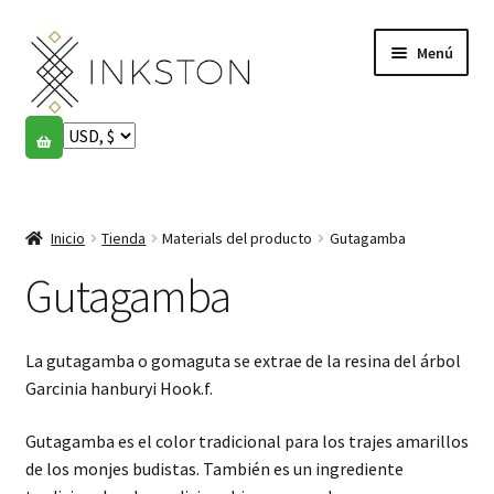
Ir
Ir
Menú
a
al
la
contenido
navegación
Tienda
Historias
Expandi
el
Inicio
Tienda
Materials del producto
Gutagamba
English
menú
hijo
Gutagamba
Español
Français
La gutagamba o gomaguta se extrae de la resina del árbol
Garcinia hanburyi Hook.f.
Comunidad
Expandi
el
Gutagamba es el color tradicional para los trajes amarillos
Cuenta
menú
de los monjes budistas. También es un ingrediente