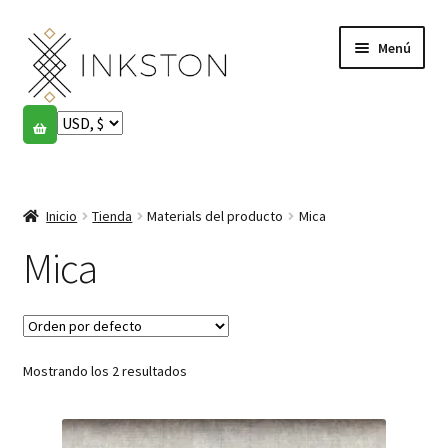
Ir
Ir
Menú
a
al
la
contenido
navegación
Tienda
Historias
Expandi
el
Inicio
Tienda
Materials del producto
Mica
English
menú
hijo
Mica
Español
Français
Mostrando los 2 resultados
Comunidad
Expandi
el
Cuenta
menú