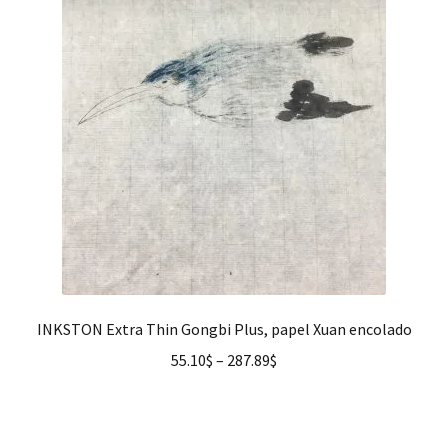
hijo
FAQ
INKSTON Extra Thin Gongbi Plus, papel Xuan encolado
55.10
$
–
287.89
$