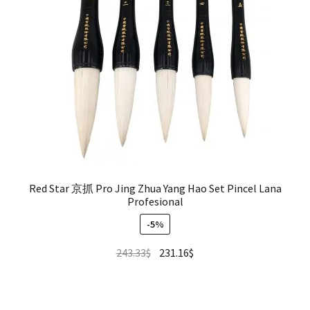
Red Star 京抓 Pro Jing Zhua Yang Hao Set Pincel Lana
Profesional
-5%
243.33
$
231.16
$