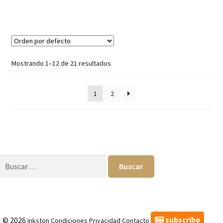
Mostrando 1–12 de 21 resultados
1
2
Buscar:
subscribe
© 2026
Inkston
Condiciones
Privacidad
Contacto