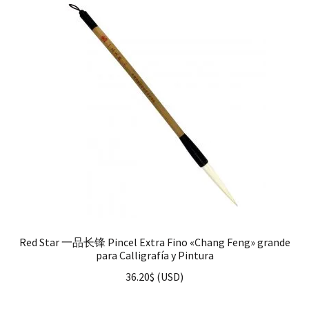
Red Star 一品长锋 Pincel Extra Fino «Chang Feng» grande
para Calligrafía y Pintura
36.20
$
(
USD
)