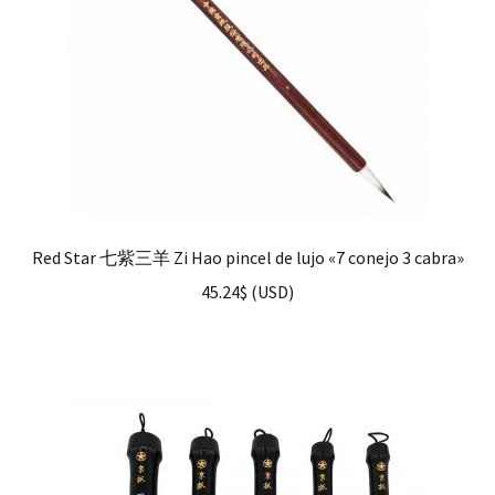
Red Star 七紫三羊 Zi Hao pincel de lujo «7 conejo 3 cabra»
45.24
$
(
USD
)