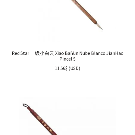
Red Star 一级小白云 Xiao BaiYun Nube Blanco JianHao
Pincel S
11.56
$
(
USD
)