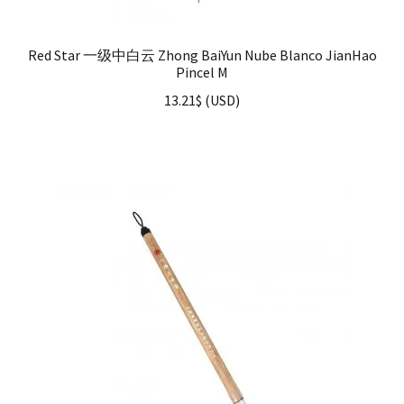
Red Star 一级中白云 Zhong BaiYun Nube Blanco JianHao
Pincel M
13.21
$
(
USD
)