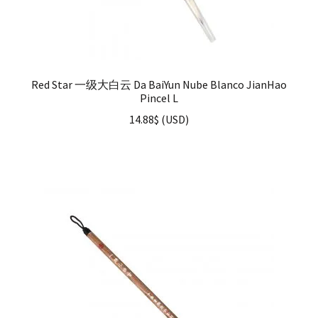
Red Star 一级大白云 Da BaiYun Nube Blanco JianHao
Pincel L
14.88
$
(
USD
)