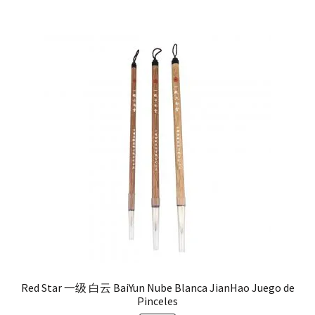
Red Star 一级 白云 BaiYun Nube Blanca JianHao Juego de
Pinceles