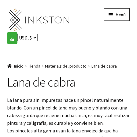
Ir
Ir
Menú
a
al
la
contenido
navegación
Tienda
Historias
Expandi
el
Inicio
Tienda
Materials del producto
Lana de cabra
English
menú
hijo
Lana de cabra
Español
Français
La lana pura sin impurezas hace un pincel naturalmente
blando. Con un pincel de lana muy bueno y blando con una
Comunidad
Expandi
cabeza gorda que retiene mucha tinta, es muy fácil realizar
el
pintura y caligrafía, es durable y conviene bien.
Cuenta
menú
Los pinceles alta gama usan la lana envejecida que ha