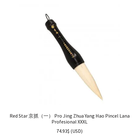
Red Star 京抓（一） Pro Jing Zhua Yang Hao Pincel Lana
Profesional XXXL
74.93
$
(
USD
)