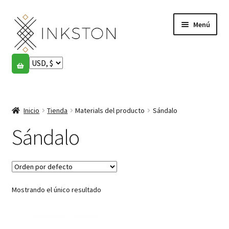
Ir
Ir
Menú
a
al
la
contenido
navegación
Tienda
Historias
Expandi
el
Inicio
Tienda
Materials del producto
Sándalo
English
menú
hijo
Sándalo
Español
Français
Mostrando el único resultado
Comunidad
Expandi
el
Cuenta
menú