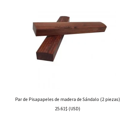
hijo
FAQ
Par de Pisapapeles de madera de Sándalo (2 piezas)
25.61
$
(
USD
)