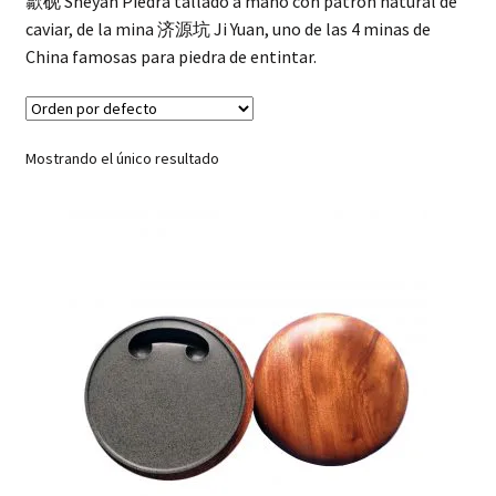
歙砚 Shèyàn Piedra tallado a mano con patron natural de
hijo
FAQ
caviar, de la mina 济源坑 Ji Yuan, uno de las 4 minas de
China famosas para piedra de entintar.
Mostrando el único resultado