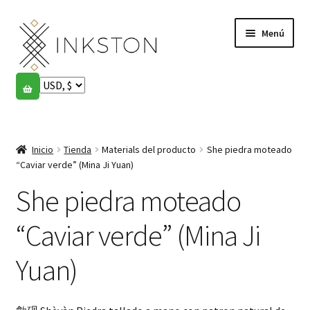
Ir
Ir
Menú
a
al
la
contenido
navegación
Tienda
Historias
Expandi
el
Inicio
Tienda
Materials del producto
She piedra moteado
English
menú
“Caviar verde” (Mina Ji Yuan)
hijo
Español
She piedra moteado
Français
“Caviar verde” (Mina Ji
Comunidad
Yuan)
Expandi
el
Cuenta
menú