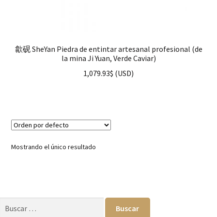
歙砚 SheYan Piedra de entintar artesanal profesional (de
la mina Ji Yuan, Verde Caviar)
1,079.93
$
(
USD
)
Mostrando el único resultado
Buscar: