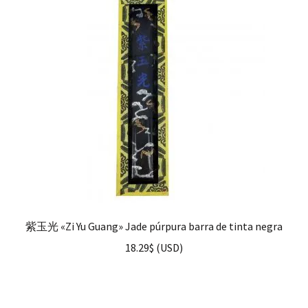
hijo
FAQ
紫玉光 «Zi Yu Guang» Jade púrpura barra de tinta negra
18.29
$
(
USD
)