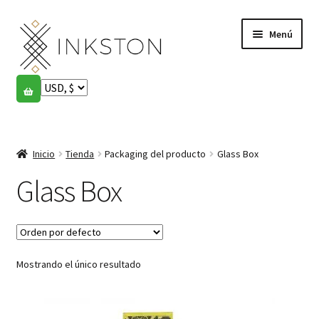
Ir
Ir
Menú
a
al
la
contenido
navegación
Tienda
Historias
Expandi
el
Inicio
Tienda
Packaging del producto
Glass Box
English
menú
hijo
Glass Box
Español
Français
Mostrando el único resultado
Comunidad
Expandi
el
Cuenta
menú