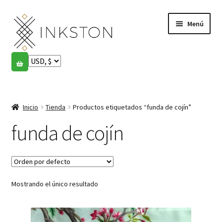
Ir
Ir
Menú
a
al
la
contenido
navegación
Tienda
Historias
Expandi
el
Inicio
Tienda
Productos etiquetados “funda de cojín”
English
menú
hijo
funda de cojín
Español
Français
Mostrando el único resultado
Comunidad
Expandi
el
Cuenta
menú