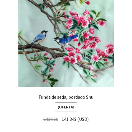
hijo
FAQ
Funda de seda, bordado Shu
¡OFERTA!
241.86
$
141.34
$
(
USD
)