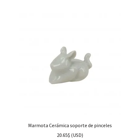
hijo
FAQ
Marmota Cerámica soporte de pinceles
20.65
$
(
USD
)