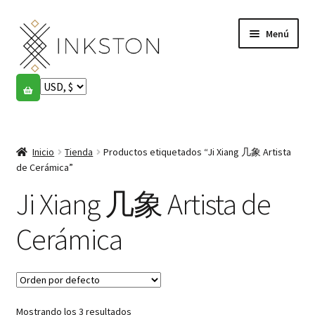
Ir
Ir
Menú
a
al
la
contenido
navegación
Tienda
Historias
Expandi
el
Inicio
Tienda
Productos etiquetados “Ji Xiang 几象 Artista
English
menú
de Cerámica”
hijo
Español
Ji Xiang 几象 Artista de
Français
Cerámica
Comunidad
Expandi
el
Cuenta
menú
Mostrando los 3 resultados