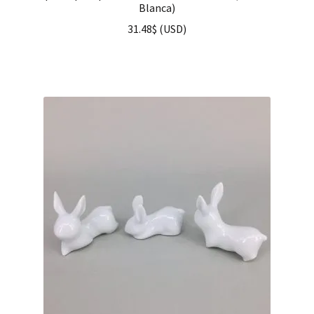
Blanca)
31.48
$
(
USD
)