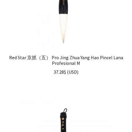
Red Star 京抓（五） Pro Jing Zhua Yang Hao Pincel Lana
Profesional M
37.28
$
(
USD
)