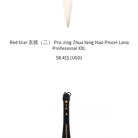
Red Star 京抓（二） Pro Jing Zhua Yang Hao Pincel Lana
Profesional XXL
58.41
$
(
USD
)