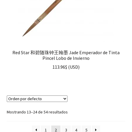
Red Star 和碧随珠钟王翰墨 Jade Emperador de Tinta
Pincel Lobo de Invierno
113.96
$
(
USD
)
Mostrando 13–24 de 54 resultados
1
2
3
4
5