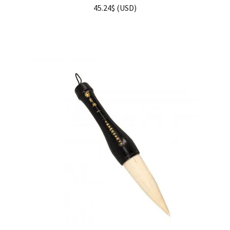
45.24
$
(
USD
)