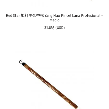
Red Star 加料羊毫中楷 Yang Hao Pincel Lana Profesional –
Medio
31.65
$
(
USD
)