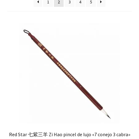
hijo
1
2
3
4
5
FAQ
Red Star 七紫三羊 Zi Hao pincel de lujo «7 conejo 3 cabra»