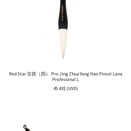
Red Star 京抓（四） Pro Jing Zhua Yang Hao Pincel Lana
Profesional L
45.43
$
(
USD
)