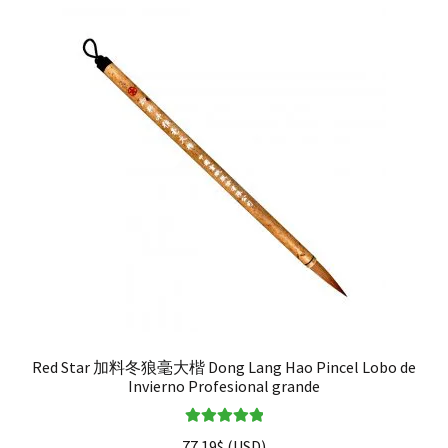
Red Star 加料冬狼毫大楷 Dong Lang Hao Pincel Lobo de
Invierno Profesional grande
Valorado en
77.19
$
(
USD
)