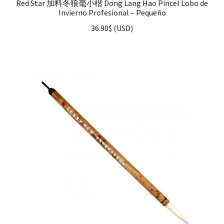
Red Star 加料冬狼毫小楷 Dong Lang Hao Pincel Lobo de
Invierno Profesional – Pequeño
36.90
$
(
USD
)