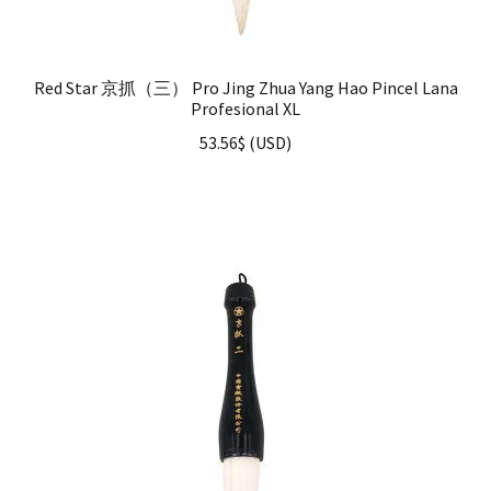
Red Star 京抓（三） Pro Jing Zhua Yang Hao Pincel Lana
Profesional XL
53.56
$
(
USD
)