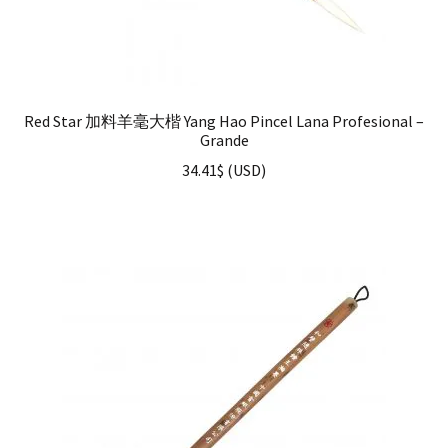
Red Star 加料羊毫大楷 Yang Hao Pincel Lana Profesional –
Grande
34.41
$
(
USD
)