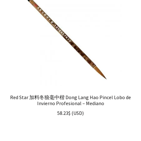
Red Star 加料冬狼毫中楷 Dong Lang Hao Pincel Lobo de
Invierno Profesional – Mediano
58.23
$
(
USD
)