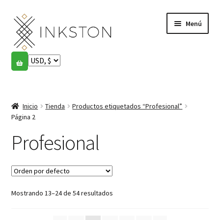
Ir
Ir
Menú
a
al
la
contenido
navegación
Tienda
Historias
Expandi
el
Inicio
Tienda
Productos etiquetados “Profesional”
English
menú
Página 2
hijo
Español
Profesional
Français
Comunidad
Expandi
Mostrando 13–24 de 54 resultados
el
Cuenta
menú