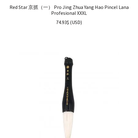
Red Star 京抓（一） Pro Jing Zhua Yang Hao Pincel Lana
Profesional XXXL
74.93
$
(
USD
)