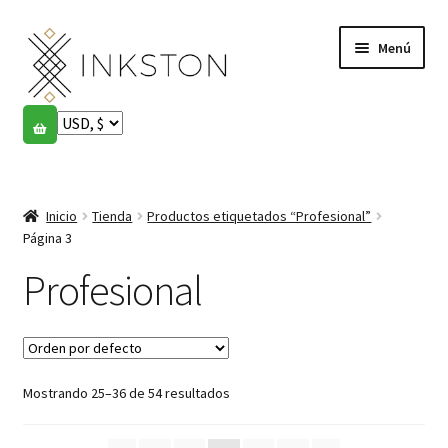
Ir
Ir
Menú
a
al
la
contenido
navegación
Tienda
Historias
Expandi
el
Inicio
Tienda
Productos etiquetados “Profesional”
English
menú
Página 3
hijo
Español
Profesional
Français
Comunidad
Expandi
Mostrando 25–36 de 54 resultados
el
Cuenta
menú