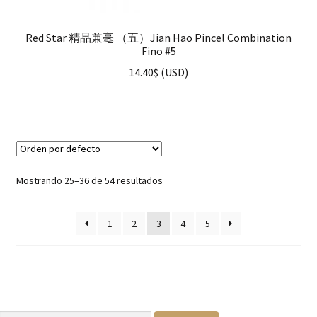
Red Star 精品兼毫 （五）Jian Hao Pincel Combination
Fino #5
14.40
$
(
USD
)
Mostrando 25–36 de 54 resultados
1
2
3
4
5