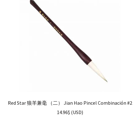
Red Star 狼羊兼毫 （二） Jian Hao Pincel Combinación #2
14.96
$
(
USD
)