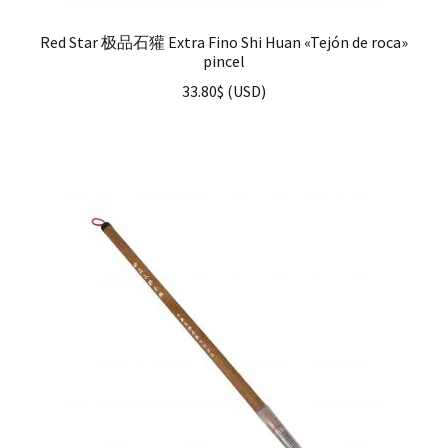
Red Star 极品石獾 Extra Fino Shi Huan «Tejón de roca»
pincel
33.80
$
(
USD
)