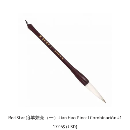
Red Star 狼羊兼毫（一）Jian Hao Pincel Combinación #1
17.05
$
(
USD
)