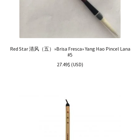
Red Star 清风（五）»Brisa Fresca» Yang Hao Pincel Lana
#5
27.49
$
(
USD
)