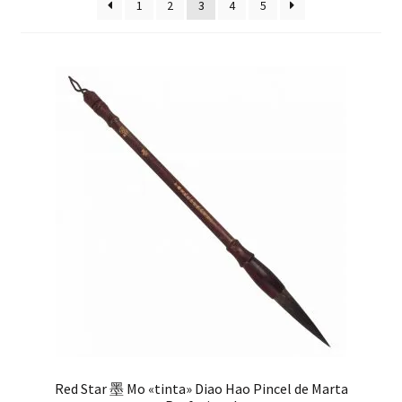
hijo
1
2
3
4
5
FAQ
Red Star 墨 Mo «tinta» Diao Hao Pincel de Marta