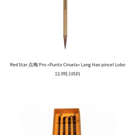
Red Star 点梅 Pro «Punto Ciruela» Lang Hao pincel Lobo
12.39
$
(
USD
)