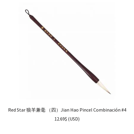
Red Star 狼羊兼毫 （四）Jian Hao Pincel Combinación #4
12.69
$
(
USD
)