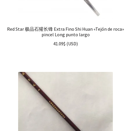
Red Star 极品石獾长锋 Extra Fino Shi Huan «Tejón de roca»
pincel Long punto largo
41.09
$
(
USD
)