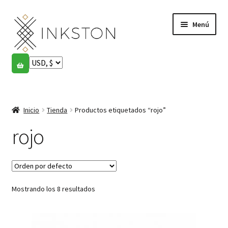
Ir
Ir
Menú
a
al
la
contenido
navegación
Tienda
Historias
Expandi
el
Inicio
Tienda
Productos etiquetados “rojo”
English
menú
hijo
rojo
Español
Français
Mostrando los 8 resultados
Comunidad
Expandi
el
Cuenta
menú