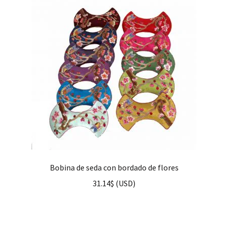
hijo
FAQ
Bobina de seda con bordado de flores
31.14
$
(
USD
)