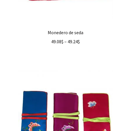
Monedero de seda
49.08
$
–
49.24
$