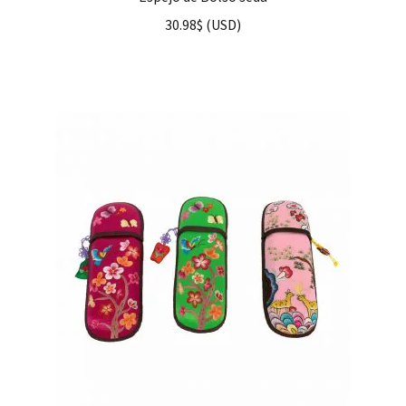
30.98
$
(
USD
)