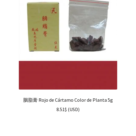
hijo
FAQ
胭脂膏 Rojo de Cártamo Color de Planta 5g
8.51
$
(
USD
)