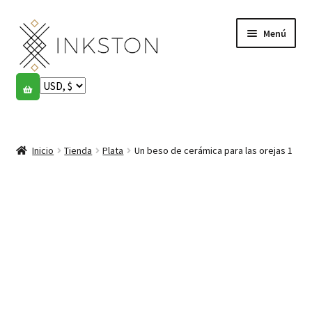
Ir
Ir
Menú
a
al
la
contenido
navegación
Tienda
Historias
Expandi
el
Inicio
Tienda
Plata
Un beso de cerámica para las orejas 1
English
menú
hijo
Español
Français
Comunidad
Expandi
el
Cuenta
menú