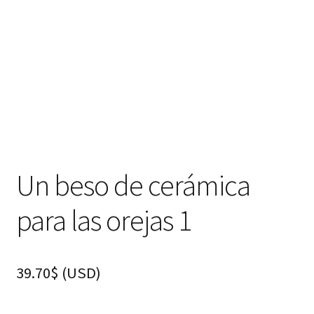
hijo
FAQ
Un beso de cerámica
para las orejas 1
39.70
$
(
USD
)