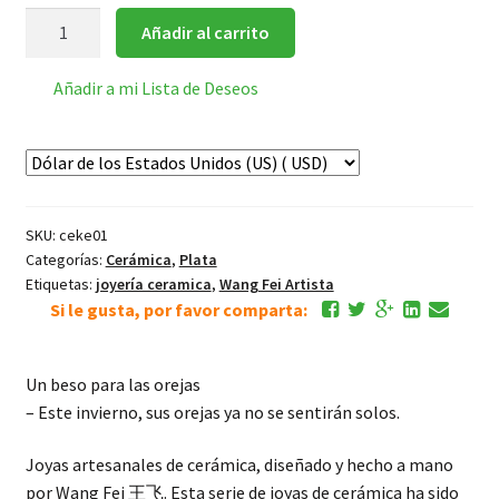
Un
Añadir al carrito
beso
de
Añadir a mi Lista de Deseos
cerámica
para
las
orejas
1
SKU:
ceke01
cantidad
Categorías:
Cerámica
,
Plata
Etiquetas:
joyería ceramica
,
Wang Fei Artista
Si le gusta, por favor comparta:
Un beso para las orejas
– Este invierno, sus orejas ya no se sentirán solos.
Joyas artesanales de cerámica, diseñado y hecho a mano
por Wang Fei 王飞. Esta serie de joyas de cerámica ha sido