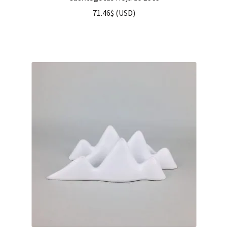
71.46
$
(
USD
)