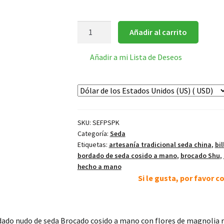
Bolsa
Añadir al carrito
de
mano
Añadir a mi Lista de Deseos
rosa
con
flores
cantidad
SKU:
SEFPSPK
Categoría:
Seda
Etiquetas:
artesanía tradicional seda china
,
bil
bordado de seda cosido a mano
,
brocado Shu
,
hecho a mano
Si le gusta, por favor 
dado nudo de seda Brocado cosido a mano con flores de magnolia r