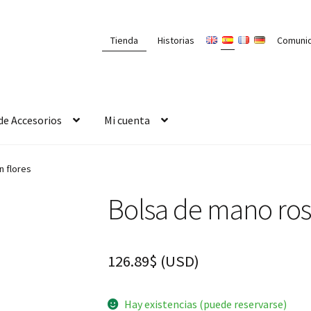
Tienda
Historias
Comuni
de Accesorios
Mi cuenta
n flores
Bolsa de mano ros
126.89
$
(
USD
)
Hay existencias (puede reservarse)