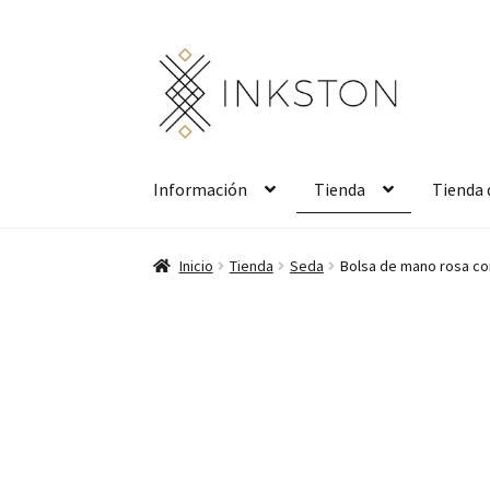
Ir
Ir
a
al
la
contenido
navegación
Información
Tienda
Tienda 
Inicio
Tienda
Seda
Bolsa de mano rosa co