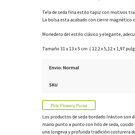
Tela de seda fina estilo tapiz con motivos tra
La bolsa esta acabado con cierre magnético oc
Monedero del estilo clásico y elegante, adec
Tamaño 31 x 13 x 5 cm ( 12.2 x 5,12 x 1,97 pulg
Envio: Normal
SKU
Pink Flowery Purse
Los productos de seda bordado Inkston son d
mano punto a punto con hilo de seda, cosido
una longeva y profunda tradición costurera d