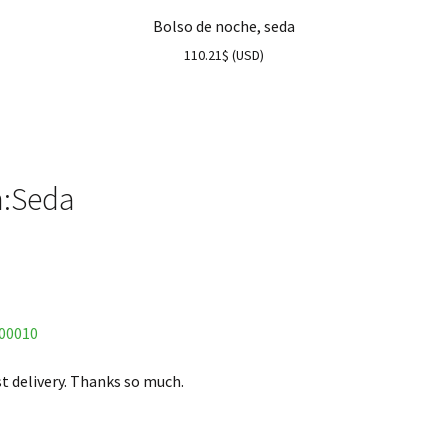
Bolso de noche, seda
110.21
$
(
USD
)
n:Seda
000010
st delivery. Thanks so much.