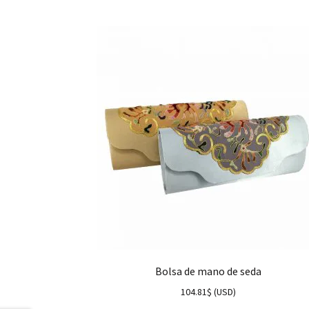
Bolsa de mano de seda
104.81
$
(
USD
)