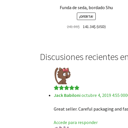
Funda de seda, bordado Shu
¡OFERTA!
241.86
$
141.34
$
(
USD
)
Discusiones recientes e
Jack Babiloni
octubre 4, 2019 4:55 00
Valorado en
5
de 5
Great seller. Careful packaging and fa
Accede para responder