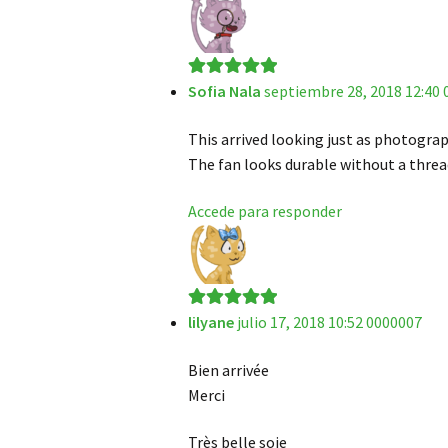
Sofia Nala
septiembre 28, 2018 12:40
Valorado en
5
de 5
This arrived looking just as photogra
The fan looks durable without a threa
Accede para responder
lilyane
julio 17, 2018 10:52 0000007
Valorado en
5
de 5
Bien arrivée
Merci
Très belle soie