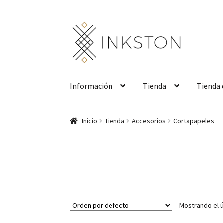
Ir
Ir
a
al
la
contenido
navegación
Información
Tienda
Tienda 
Inicio
Tienda
Accesorios
Cortapapeles
Mostrando el ú