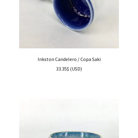
Inkston Candelero / Copa Saki
33.35
$
(
USD
)