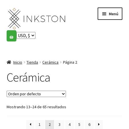
Ir
Ir
Menú
a
al
la
contenido
navegación
Tienda
Historias
Expandi
el
Inicio
Tienda
Cerámica
Página 2
English
menú
hijo
Cerámica
Español
Français
Mostrando 13–24 de 65 resultados
Comunidad
Expandi
el
Cuenta
menú
1
2
3
4
5
6