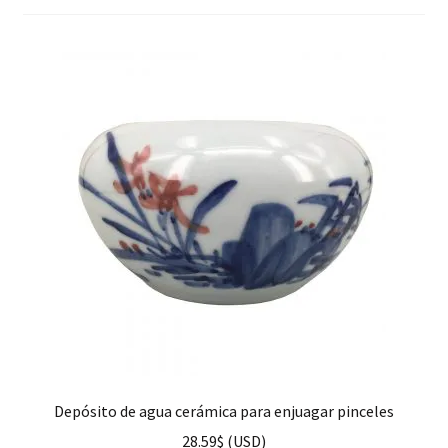
hijo
FAQ
Depósito de agua cerámica para enjuagar pinceles
28.59
$
(
USD
)