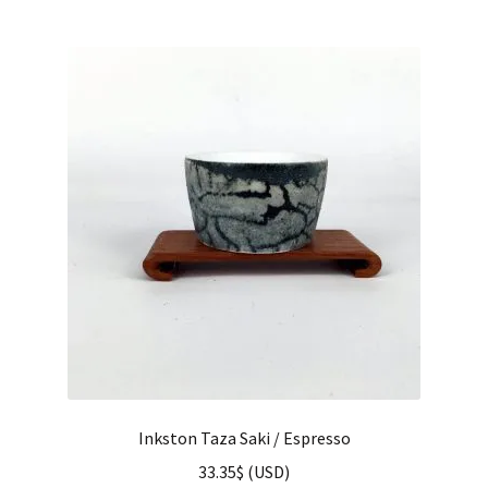
Inkston Taza Saki / Espresso
33.35
$
(
USD
)