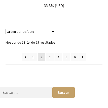
33.35
$
(
USD
)
Mostrando 13–24 de 65 resultados
1
2
3
4
5
6
Buscar: