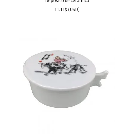
Depósito de cerámica
11.11
$
(
USD
)