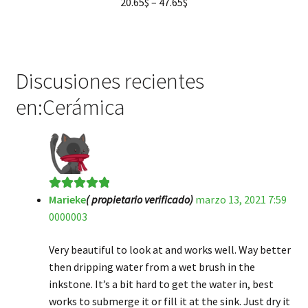
20.65
$
–
47.65
$
Discusiones recientes
en:Cerámica
Marieke
( propietario verificado)
marzo 13, 2021 7:59
Valorado en
5
0000003
de 5
Very beautiful to look at and works well. Way better
then dripping water from a wet brush in the
inkstone. It’s a bit hard to get the water in, best
works to submerge it or fill it at the sink. Just dry it