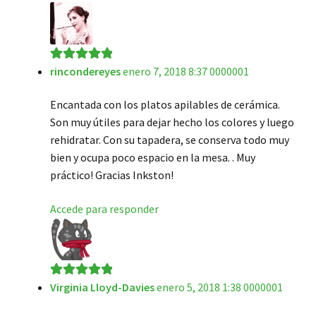
rincondereyes
enero 7, 2018 8:37 0000001
Valorado en
5
de 5
Encantada con los platos apilables de cerámica.
Son muy útiles para dejar hecho los colores y luego
rehidratar. Con su tapadera, se conserva todo muy
bien y ocupa poco espacio en la mesa. . Muy
práctico! Gracias Inkston!
Accede para responder
Virginia Lloyd-Davies
enero 5, 2018 1:38 0000001
Valorado en
5
de 5