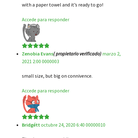
with a paper towel and it’s ready to go!
Accede para responder
Zenobia Evans
( propietario verificado)
marzo 2,
Valorado en
5
2021 2:00 0000003
de 5
small size, but big on connivence.
Accede para responder
Bridgétt
octubre 24, 2020 6:40 00000010
Valorado en
5
de 5