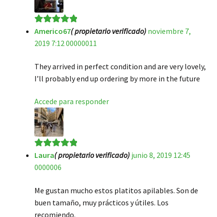
Americo67
( propietario verificado)
noviembre 7,
Valorado en
5
2019 7:12 00000011
de 5
They arrived in perfect condition and are very lovely,
I’ll probably end up ordering by more in the future
Accede para responder
Laura
( propietario verificado)
junio 8, 2019 12:45
Valorado en
5
0000006
de 5
Me gustan mucho estos platitos apilables. Son de
buen tamaño, muy prácticos y útiles. Los
recomiendo.