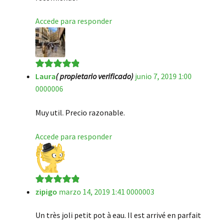
Accede para responder
Laura
( propietario verificado)
junio 7, 2019 1:00
Valorado en
5
0000006
de 5
Muy util. Precio razonable.
Accede para responder
zipigo
marzo 14, 2019 1:41 0000003
Valorado en
5
de 5
Un très joli petit pot à eau. Il est arrivé en parfait