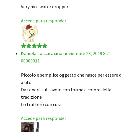
Very nice water dropper.
Accede para responder
Daniela Lassaracina
noviembre 23, 2019 8:21
Valorado en
5
00000011
de 5
Piccolo e semplice oggetto che nasce per essere di
aiuto
Da tenere sul tavolo con forma e colore della
tradizione
Lo tratterò con cura
Accede para responder