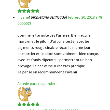
lilyane
( propietario verificado)
febrero 20, 2018 9:48
Valorado en
5
0000002
de 5
Comme je l ai noté dès l’arrivée. Bien reçu le
mortier et le pilon. J’ai pu le tester avec les
pigments rouge cinabre reçus le même jour
Le mortier et le pilon sont vraiment bien conçus
avec les fonds râpeux qui permettent un bon
broyage. Le bec verseur est très pratique
Je pense en recommander à l’avenir
Accede para responder