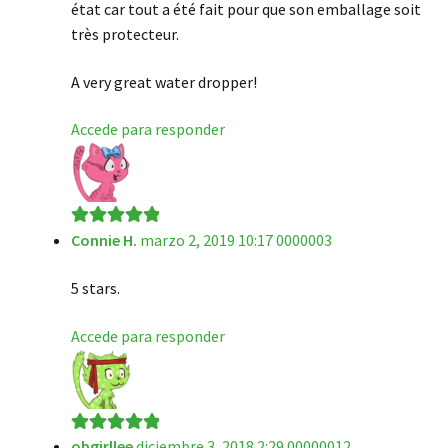
état car tout a été fait pour que son emballage soit
très protecteur.
A very great water dropper!
Accede para responder
Connie H.
marzo 2, 2019 10:17 0000003
Valorado en
5
de 5
5 stars.
Accede para responder
obgirllee
diciembre 3, 2018 2:29 00000012
Valorado en
5