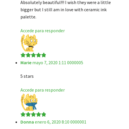
Absolutely beautiful!!! I wish they were a little
bigger but I still am in love with ceramic ink
palette.
Accede para responder
Marie
mayo 7, 2020 1:11 0000005
Valorado en
5
de 5
5 stars
Accede para responder
Donna
enero 6, 2020 8:10 0000001
Valorado en
5
de 5