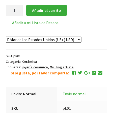
Helado
Añadir al carrito
-
colgante
Añadir a mi Lista de Deseos
de
cerámica
de
diseño
cantidad
SKU:
pk01
Categoría:
Cerámica
Etiquetas:
joyería ceramica
,
Ou Jing artista
Si le gusta, por favor comparta:
Envio: Normal
Envio normal.
SKU
pk01