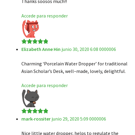
Thanks soosos much!!
Accede para responder
Elizabeth Anne Hin
junio 30, 2020 6:08 0000006
Valorado en
5
de 5
Charming ‘Porcelain Water Dropper’ for traditional
Asian Scholar’s Desk, well~made, lovely, delightful.
Accede para responder
mark-rossiter
junio 29, 2020 5:09 0000006
Valorado en
5
de 5
Nice little water dropper, helps to regulate the