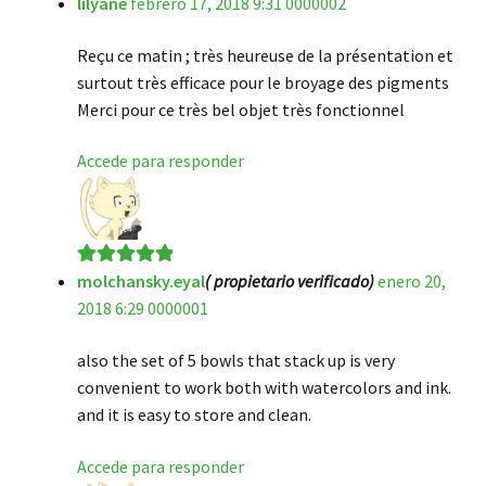
lilyane
febrero 17, 2018 9:31 0000002
Valorado en
5
de 5
Reçu ce matin ; très heureuse de la présentation et
surtout très efficace pour le broyage des pigments
Merci pour ce très bel objet très fonctionnel
Accede para responder
molchansky.eyal
( propietario verificado)
enero 20,
Valorado en
5
2018 6:29 0000001
de 5
also the set of 5 bowls that stack up is very
convenient to work both with watercolors and ink.
and it is easy to store and clean.
Accede para responder