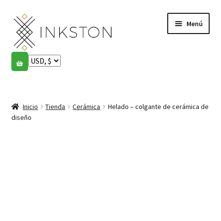
Ir
Ir
Menú
a
al
la
contenido
navegación
Tienda
Historias
Expandi
el
Inicio
Tienda
Cerámica
Helado – colgante de cerámica de
English
menú
diseño
hijo
Español
Français
Comunidad
Expandi
el
Cuenta
menú