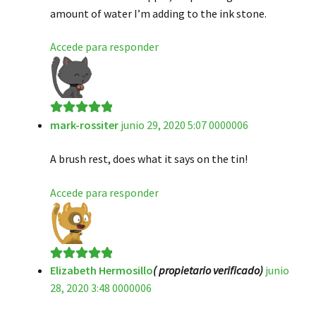
amount of water I’m adding to the ink stone.
Accede para responder
mark-rossiter
junio 29, 2020 5:07 0000006
Valorado en
5
de 5
A brush rest, does what it says on the tin!
Accede para responder
Elizabeth Hermosillo
( propietario verificado)
junio
Valorado en
5
28, 2020 3:48 0000006
de 5