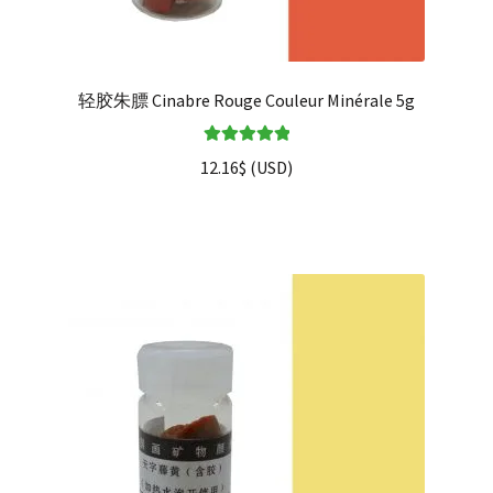
轻胶朱膘 Cinabre Rouge Couleur Minérale 5g
Note
5.00
sur
12.16
$
(
USD
)
5