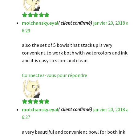
molchansky.eyal
( client confirmé)
janvier 20, 2018 a
Note
5
sur 5
6:29
also the set of 5 bowls that stack up is very
convenient to work both with watercolors and ink.
and it is easy to store and clean.
Connectez-vous pour répondre
molchansky.eyal
( client confirmé)
janvier 20, 2018 a
Note
5
sur 5
6:27
a very beautiful and convenient bowl for both ink