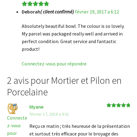
Deborah
( client confirmé)
février 19, 2017 a 6:12
Note
5
sur 5
Absolutely beautiful bowl. The colour is so lovely.
My parcel was packaged really well and arrived in
perfect condition. Great service and fantastic
product!
Connectez-vous pour répondre
2 avis pour
Mortier et Pilon en
Porcelaine
lilyane
Note
5
sur 5
février 17, 2018 a 9:31
Connecte
z-vous
Reçu ce matin ; très heureuse de la présentation
pour
et surtout très efficace pour le broyage des