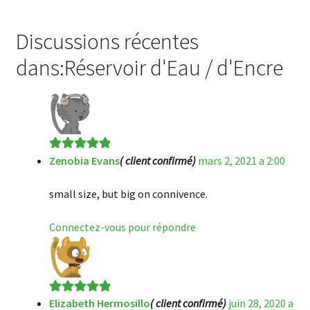
Discussions récentes
dans:Réservoir d'Eau / d'Encre
Zenobia Evans
( client confirmé)
mars 2, 2021 a 2:00
Note
5
sur 5
small size, but big on connivence.
Connectez-vous pour répondre
Elizabeth Hermosillo
( client confirmé)
juin 28, 2020 a
Note
5
sur 5