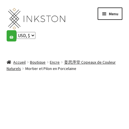
Aller
Aller
Menu
à
au
la
contenu
navigation
Boutique
Histoires
Ouvrir
le
Accueil
Boutique
Encre
姜思序堂 Copeaux de Couleur
English
menu
Naturels
Mortier et Pilon en Porcelaine
enfant
Español
Français
Communauté
Ouvrir
le
Mon compte
menu