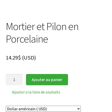
Mortier et Pilon en
Porcelaine
14.29
$
(
USD
)
quantité
Ajouter au panier
de
Mortier
Ajouter a la liste de souhaits
et
Pilon
en