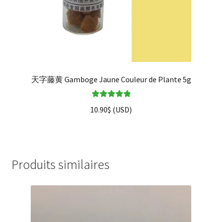
天字藤黄 Gamboge Jaune Couleur de Plante 5g
Note
5.00
sur
10.90
$
(
USD
)
5
Produits similaires