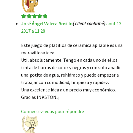
José Ángel Valera Rosillo
( client confirmé)
août 13,
Note
5
sur 5
2017 a 11:28
Este juego de platillos de ceramica apilable es una
maravillosa idea.
Útil absolutamente. Tengo en cada uno de ellos
tinta de barras de color y negras y con solo añadir
una gotita de agua, rehidrato y puedo empezar a
trabajar con comodidad, limpieza y rapidez.
Una excelente idea a un precio muy económico.
Gracias INKSTON..¡¡
Connectez-vous pour répondre