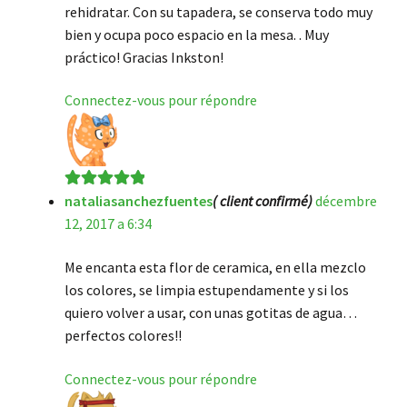
rehidratar. Con su tapadera, se conserva todo muy
bien y ocupa poco espacio en la mesa. . Muy
práctico! Gracias Inkston!
Connectez-vous pour répondre
nataliasanchezfuentes
( client confirmé)
décembre
Note
5
sur 5
12, 2017 a 6:34
Me encanta esta flor de ceramica, en ella mezclo
los colores, se limpia estupendamente y si los
quiero volver a usar, con unas gotitas de agua…
perfectos colores!!
Connectez-vous pour répondre