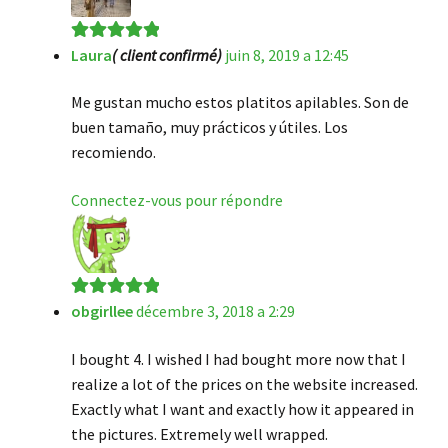
Laura
( client confirmé)
juin 8, 2019 a 12:45
Note
5
sur 5
Me gustan mucho estos platitos apilables. Son de
buen tamaño, muy prácticos y útiles. Los
recomiendo.
Connectez-vous pour répondre
obgirllee
décembre 3, 2018 a 2:29
Note
5
sur 5
I bought 4. I wished I had bought more now that I
realize a lot of the prices on the website increased.
Exactly what I want and exactly how it appeared in
the pictures. Extremely well wrapped.