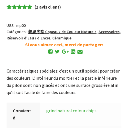
Porcelaine
(
2
avis client)
Noté
2
5.00
sur
5 basé sur
UGS :
mp00
notations
Catégories :
姜思序堂 Copeaux de Couleur Naturels
,
Accessoires
,
client
Réservoir d'Eau / d'Encre
,
Céramique
Si vous aimez ceci, merci de partager:
Caractéristiques spéciales: c’est un outil spécial pour créer
des couleurs. L’intérieur du mortier et la partie inférieure
du pilon sont non glacés et ont une surface grossière afin
qu’il soit facile de faire des couleurs.
Convient
grind natural colour chips
à