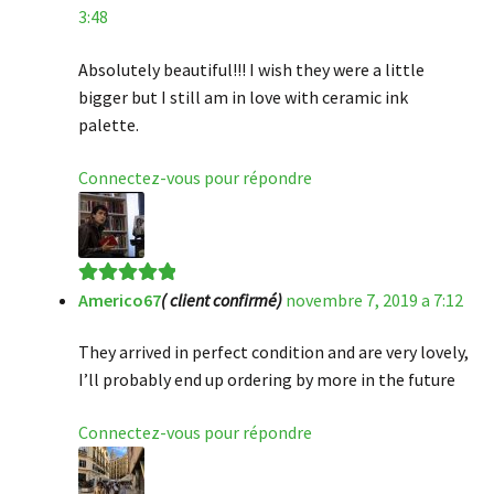
3:48
Absolutely beautiful!!! I wish they were a little
bigger but I still am in love with ceramic ink
palette.
Connectez-vous pour répondre
Americo67
( client confirmé)
novembre 7, 2019 a 7:12
Note
5
sur 5
They arrived in perfect condition and are very lovely,
I’ll probably end up ordering by more in the future
Connectez-vous pour répondre