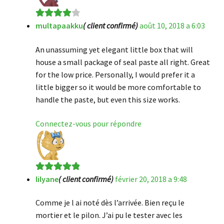
multapaakku
( client confirmé)
août 10, 2018 a 6:03
Note
4
sur
5
An unassuming yet elegant little box that will
house a small package of seal paste all right. Great
for the low price. Personally, I would prefer it a
little bigger so it would be more comfortable to
handle the paste, but even this size works.
Connectez-vous pour répondre
lilyane
( client confirmé)
février 20, 2018 a 9:48
Note
5
sur 5
Comme je l ai noté dès l’arrivée. Bien reçu le
mortier et le pilon. J’ai pu le tester avec les