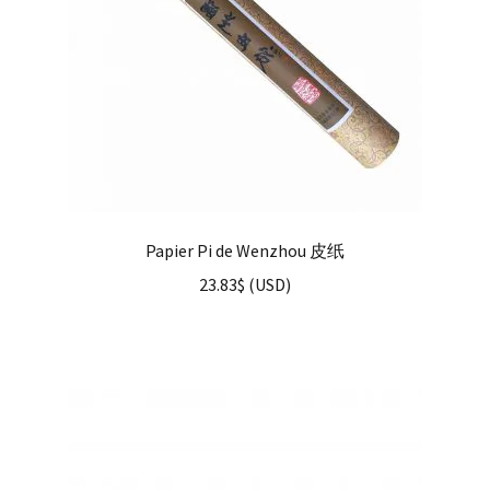
Papier Pi de Wenzhou 皮纸
23.83
$
(
USD
)