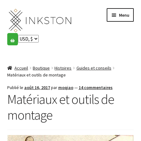
Aller
Aller
Menu
à
au
la
contenu
navigation
Boutique
Histoires
Ouvrir
le
Accueil
Boutique
Histoires
Guides et conseils
English
menu
Matériaux et outils de montage
enfant
Español
Publié le
août 16, 2017
par
moqiao
—
14 commentaires
Matériaux et outils de
Français
montage
Communauté
Ouvrir
le
Mon compte
menu