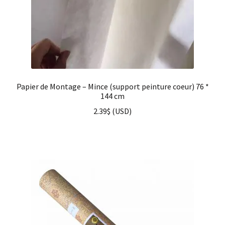
Papier de Montage – Mince (support peinture coeur) 76 *
144 cm
2.39
$
(
USD
)