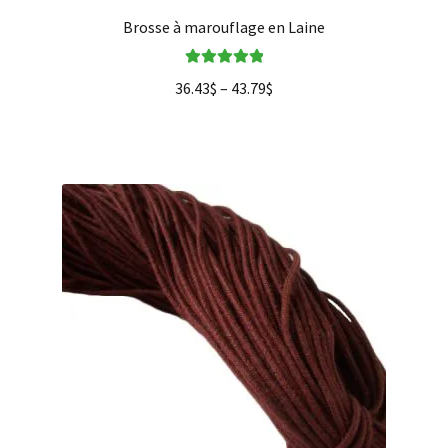
Brosse à marouflage en Laine
Note
5.00
sur
36.43
$
–
43.79
$
5