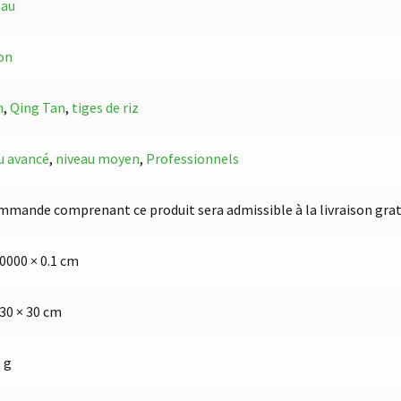
eau
on
n
,
Qing Tan
,
tiges de riz
u avancé
,
niveau moyen
,
Professionnels
mmande comprenant ce produit sera admissible à la livraison grat
10000 × 0.1 cm
 30 × 30 cm
 g