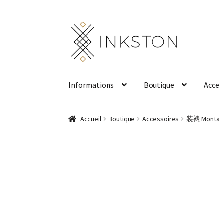
Aller
Aller
à
au
la
contenu
navigation
Informations
Boutique
Acce
Accueil
Boutique
Accessoires
装裱 Mont