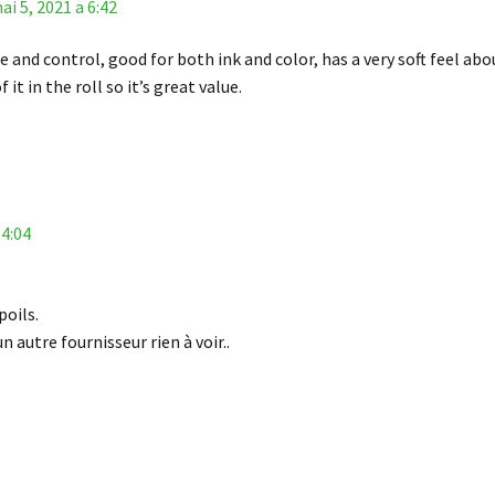
ai 5, 2021 a 6:42
se and control, good for both ink and color, has a very soft feel ab
it in the roll so it’s great value.
 4:04
oils.
n autre fournisseur rien à voir..