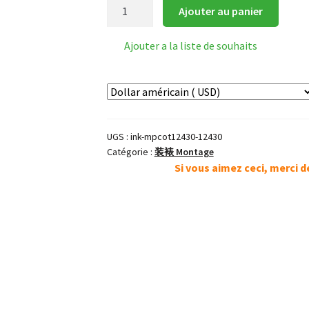
quantité
Ajouter au panier
de
Papier
Ajouter a la liste de souhaits
de
Coton
UGS :
ink-mpcot12430-12430
Catégorie :
装裱 Montage
Si vous aimez ceci, merci 