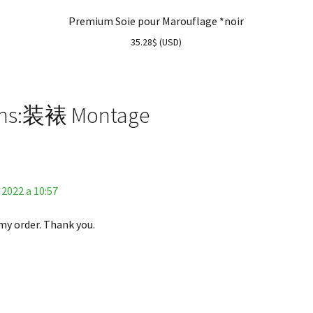
Premium Soie pour Marouflage *noir
35.28
$
(
USD
)
dans:装裱 Montage
, 2022 a 10:57
my order. Thank you.