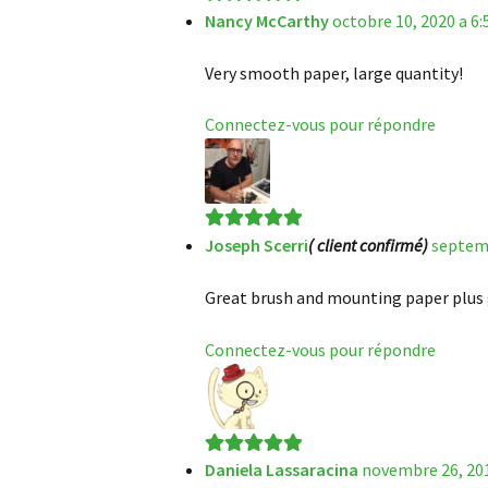
Nancy McCarthy
octobre 10, 2020 a 6:
Note
5
sur 5
Very smooth paper, large quantity!
Connectez-vous pour répondre
Joseph Scerri
( client confirmé)
septemb
Note
5
sur 5
Great brush and mounting paper plus 
Connectez-vous pour répondre
Daniela Lassaracina
novembre 26, 201
Note
5
sur 5