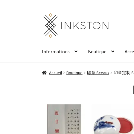
Aller
Aller
à
au
la
contenu
navigation
Informations
Boutique
Acce
Accueil
Boutique
印章 Sceaux
印章定制 Sce