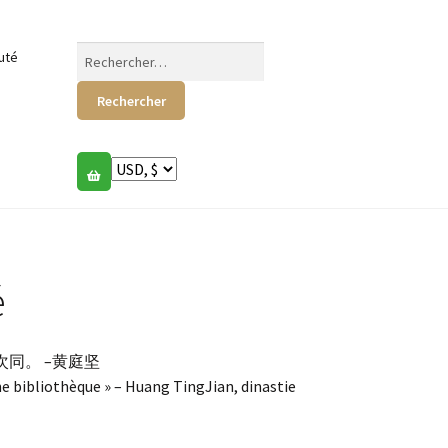
Rechercher :
uté
é
同。 –黄庭坚
ne bibliothèque » – Huang TingJian, dinastie