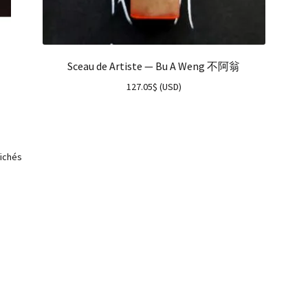
Sceau de Artiste — Bu A Weng 不阿翁
127.05
$
(
USD
)
fichés