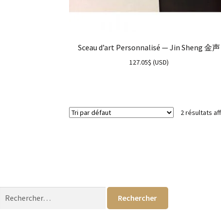
Sceau d’art Personnalisé — Jin Sheng 金声
127.05
$
(
USD
)
2 résultats af
Rechercher :