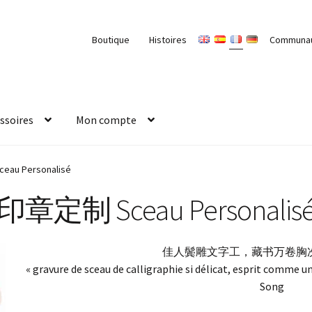
Boutique
Histoires
Communa
ssoires
Mon compte
au Personalisé
印章定制 Sceau Personalis
佳人鬓雕文字工，藏书万卷胸次
« gravure de sceau de calligraphie si délicat, esprit comme u
Song