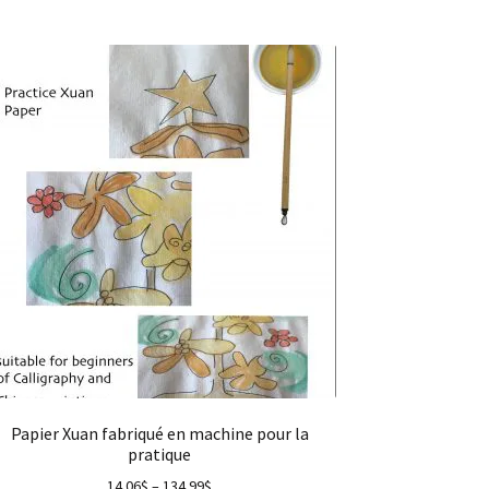
Papier Xuan fabriqué en machine pour la
pratique
14.06
$
–
134.99
$