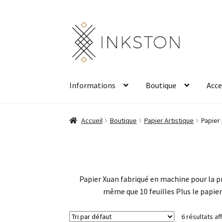
Aller
Aller
à
au
la
contenu
navigation
Informations
Boutique
Acce
Accueil
Boutique
Papier Artistique
Papier 
Papier Xuan fabriqué en machine pour la p
même que 10 feuilles Plus le papier
6 résultats af