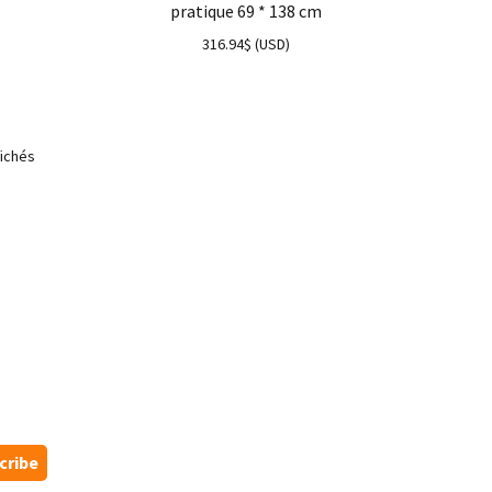
pratique 69 * 138 cm
316.94
$
(
USD
)
fichés
cribe