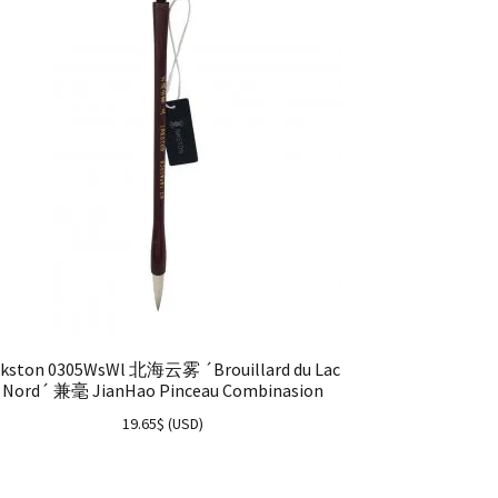
nkston 0305WsWl 北海云雾 ´Brouillard du Lac
Nord´ 兼毫 JianHao Pinceau Combinasion
19.65
$
(
USD
)