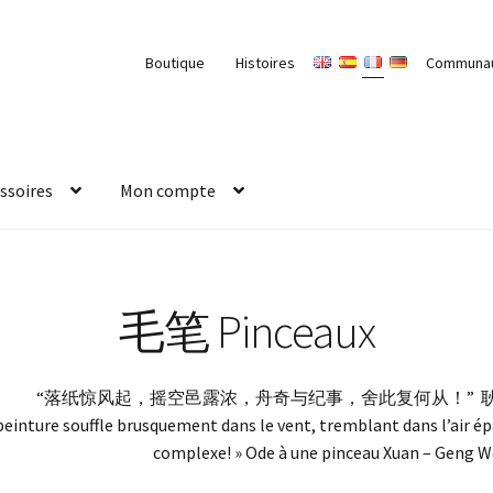
Boutique
Histoires
Communa
ssoires
Mon compte
毛笔 Pinceaux
“落纸惊风起，摇空邑露浓，舟奇与纪事，舍此复何从！” 
 peinture souffle brusquement dans le vent, tremblant dans l’air ép
complexe! » Ode à une pinceau Xuan – Geng W