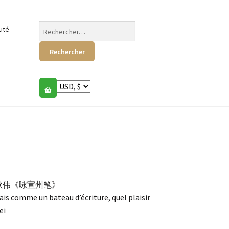
Rechercher :
uté
耿伟《咏宣州笔》
ais comme un bateau d’écriture, quel plaisir
ei