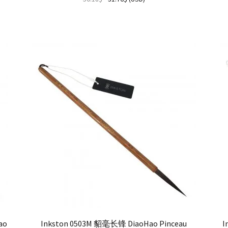
ao
Inkston 0503M 貂毫长锋 DiaoHao Pinceau
I