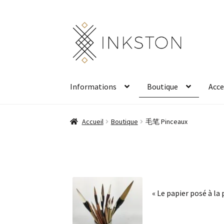
Aller
Aller
à
au
la
contenu
navigation
Informations
Boutique
Acce
Accueil
Boutique
毛笔 Pinceaux
« Le papier posé à la