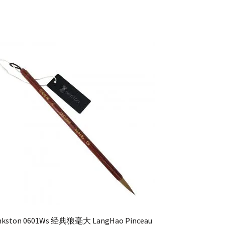
nkston 0601Ws 经典狼毫大 LangHao Pinceau