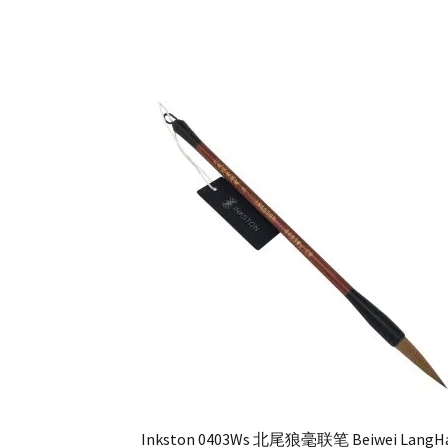
Inkston 0403Ws 北尾狼毫联笔 Beiwei LangH