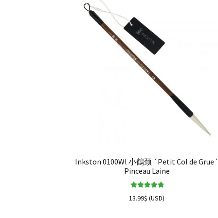
Inkston 0100Wl 小鶴颈 ´Petit Col de Grue
Pinceau Laine
Note
5.00
sur
13.99
$
(
USD
)
5