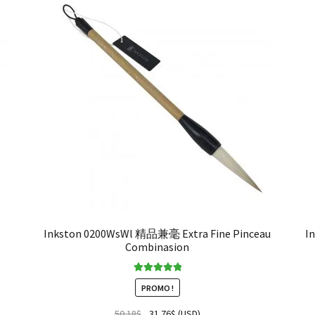
´
Inkston 0200WsWl 精品兼毫 Extra Fine Pinceau
I
Combinasion
Note
5.00
sur
PROMO !
5
50.18
$
31.76
$
(
USD
)