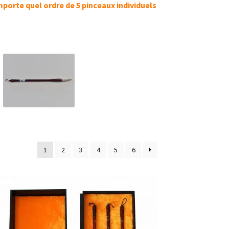
mporte quel ordre de 5 pinceaux individuels
1
2
3
4
5
6