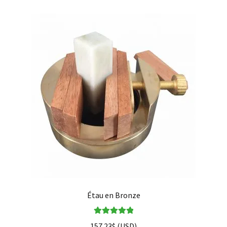
Étau en Bronze
Note
5.00
sur
157.23
$
(
USD
)