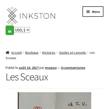
Aller
Aller
Menu
à
au
la
contenu
navigation
Boutique
Histoires
Ouvrir
le
Accueil
Boutique
Histoires
Guides et conseils
Les
English
menu
Sceaux
enfant
Español
Publié le
août 16, 2017
par
moqiao
—
4 commentaires
Les Sceaux
Français
Communauté
Ouvrir
le
Mon compte
menu