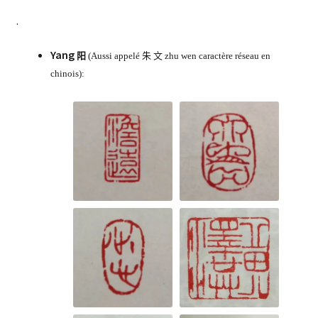
.
Yang
阳
(Aussi appelé 朱 文 zhu wen caractère réseau en
chinois):