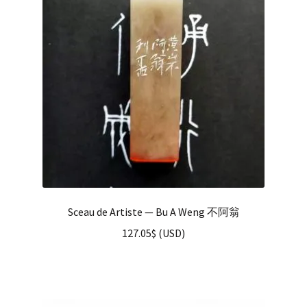
Sceau de Artiste — Bu A Weng 不阿翁
127.05
$
(
USD
)