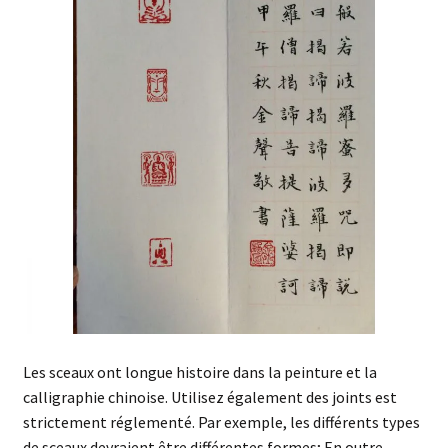
enfant
Questions fréquentes
Les sceaux ont longue histoire dans la peinture et la
calligraphie chinoise. Utilisez également des joints est
strictement réglementé. Par exemple, les différents types
de sceaux devraient être différentes formes; En outre,