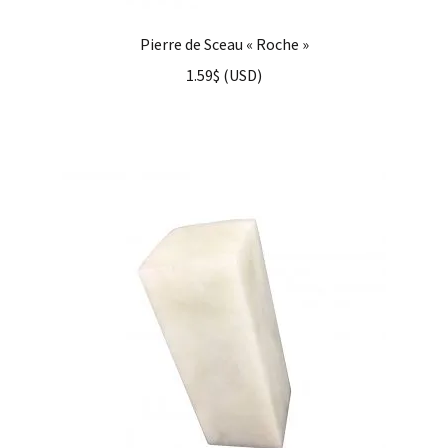
Pierre de Sceau « Roche »
1.59
$
(
USD
)