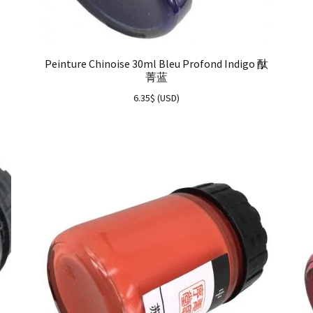
Peinture Chinoise 30ml Bleu Profond Indigo 酞
菁蓝
6.35
$
(
USD
)