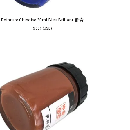
Peinture Chinoise 30ml Bleu Brillant 群青
6.35
$
(
USD
)