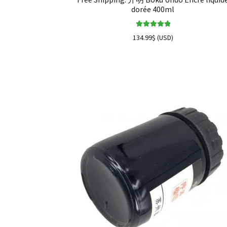
dorée 400ml
Note
5.00
sur
134.99
$
(
USD
)
5