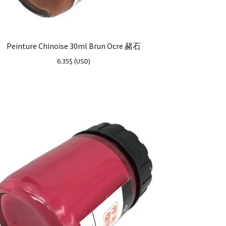
Peinture Chinoise 30ml Brun Ocre 赭石
6.35
$
(
USD
)