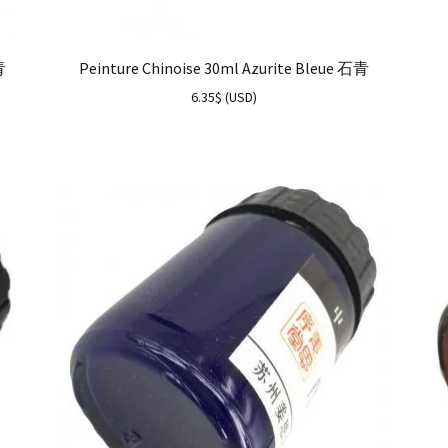
青
Peinture Chinoise 30ml Azurite Bleue 石青
6.35
$
(
USD
)