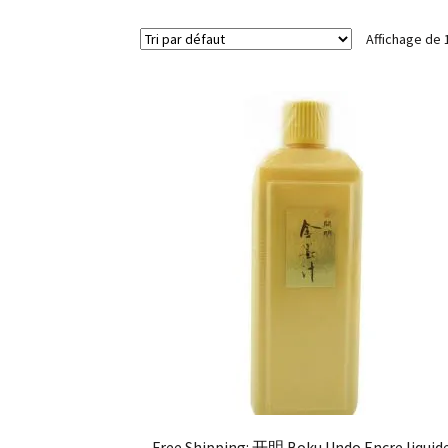
Affichage de 
Free Shipping: 开明 Boku Undo Encre liquid