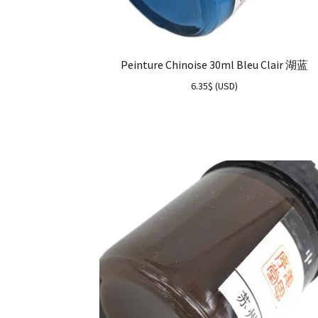
Peinture Chinoise 30ml Bleu Clair 湖蓝
6.35
$
(
USD
)