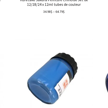
12/18/24 x 12ml tubes de couleur
34.98
$
–
64.79
$