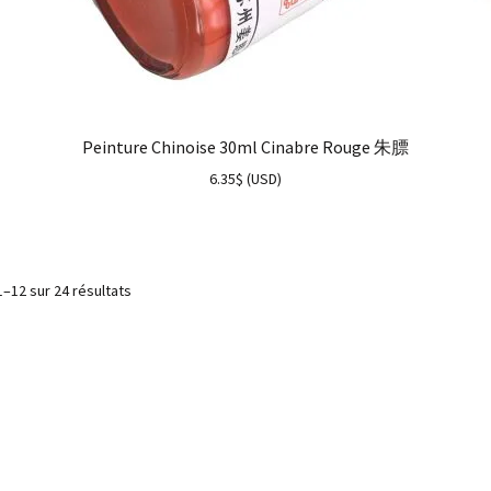
Peinture Chinoise 30ml Cinabre Rouge 朱膘
6.35
$
(
USD
)
1–12 sur 24 résultats