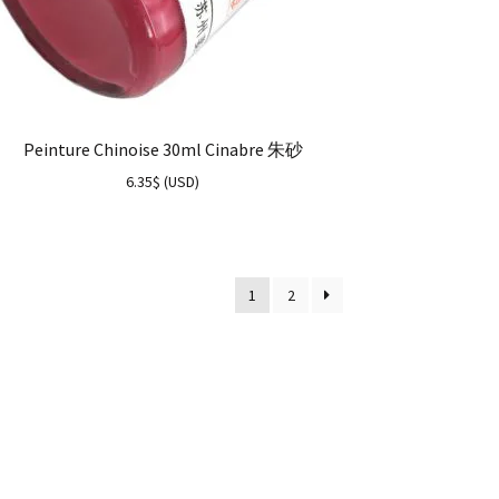
Peinture Chinoise 30ml Cinabre 朱砂
6.35
$
(
USD
)
1
2