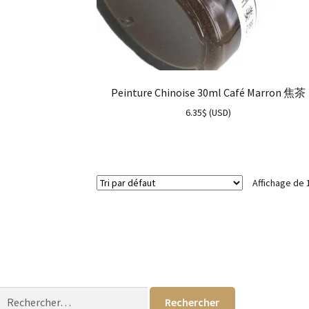
Peinture Chinoise 30ml Café Marron 焦茶
6.35
$
(
USD
)
Affichage de 
Rechercher :