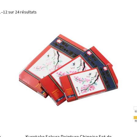
1–12 sur 24 résultats
e
Kuretake Sakura Peinture Chinoise Set de