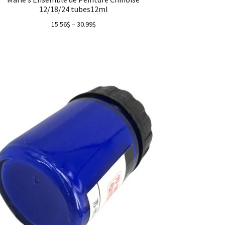
12/18/24 tubes12ml
15.56
$
–
30.99
$