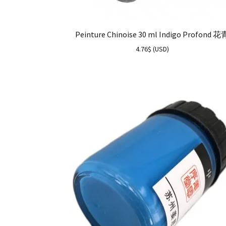
Peinture Chinoise 30 ml Indigo Profond 花
4.76
$
(
USD
)