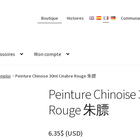
Boutique
Histoires
Communa
ssoires
Mon compte
emploi
Peinture Chinoise 30ml Cinabre Rouge 朱膘
Peinture Chinoise
Rouge 朱膘
6.35
$
(
USD
)