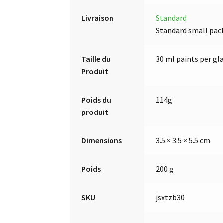
Livraison
Standard
Standard small pac
Taille du
30 ml paints per glas
Produit
Poids du
114g
produit
Dimensions
3.5 × 3.5 × 5.5 cm
Poids
200 g
SKU
jsxtzb30