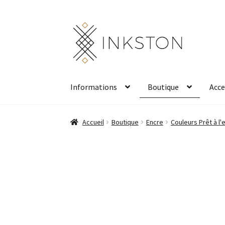
Aller
Aller
à
au
la
contenu
navigation
Informations
Boutique
Acce
Accueil
Boutique
Encre
Couleurs Prêt à l'