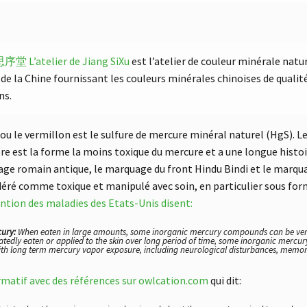
 姜思序堂
L’atelier de Jiang SiXu
est l’atelier de couleur minérale natur
de la Chine fournissant les couleurs minérales chinoises de qualit
ns.
 ou le vermillon est le sulfure de mercure minéral naturel (HgS).
bre est la forme la moins toxique du mercure et a une longue histo
lage romain antique, le marquage du front Hindu Bindi et le marqua
déré comme toxique et manipulé avec soin, en particulier sous for
ention des maladies des Etats-Unis disent:
cury:
When eaten in large amounts, some inorganic mercury compounds can be very i
eatedly eaten or applied to the skin over long period of time, some inorganic mercu
ith long term mercury vapor exposure, including neurological disturbances, memor
ormatif avec des références sur owlcation.com
qui dit: