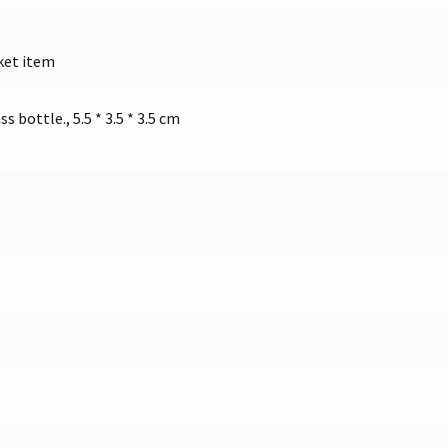
ket item
s bottle., 5.5 * 3.5 * 3.5 cm