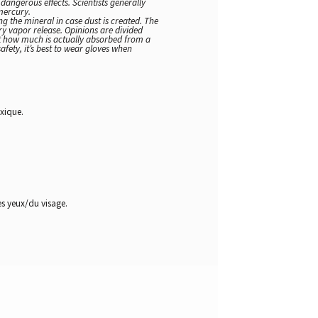
angerous effects. Scientists generally
mercury.
g the mineral in case dust is created. The
ry vapor release. Opinions are divided
but how much is actually absorbed from a
fety, it’s best to wear gloves when
xique.
s yeux/du visage.