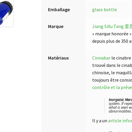
Emballage
glass bottle
Marque
Jiang SiXu Tang
« marque honorée » 
depuis plus de 350 a
Matériaux
Cinnabar
le cinabre
trouvé dans le cina
chinoise, le maquil
toujours être consi
contrôle et la prév
Inorganic Mer
system. If rep
what is seen w
abnormalities.
Il y a un
article inf