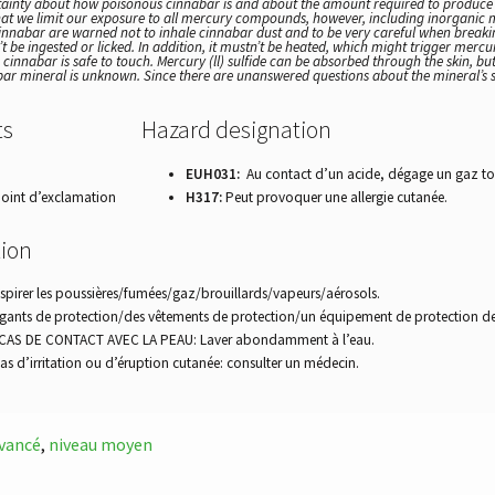
tainty about how poisonous cinnabar is and about the amount required to produce d
t we limit our exposure to all mercury compounds, however, including inorganic 
innabar are warned not to inhale cinnabar dust and to be very careful when breakin
t be ingested or licked. In addition, it mustn’t be heated, which might trigger mercu
cinnabar is safe to touch. Mercury (ll) sulfide can be absorbed through the skin, 
ar mineral is unknown. Since there are unanswered questions about the mineral’s sa
ts
Hazard designation
EUH031:
Au contact d’un acide, dégage un gaz to
oint d’exclamation
H317:
Peut provoquer une allergie cutanée.
tion
espirer les poussières/fumées/gaz/brouillards/vapeurs/aérosols.
gants de protection/des vêtements de protection/un équipement de protection de
CAS DE CONTACT AVEC LA PEAU: Laver abondamment à l’eau.
as d’irritation ou d’éruption cutanée: consulter un médecin.
avancé
,
niveau moyen