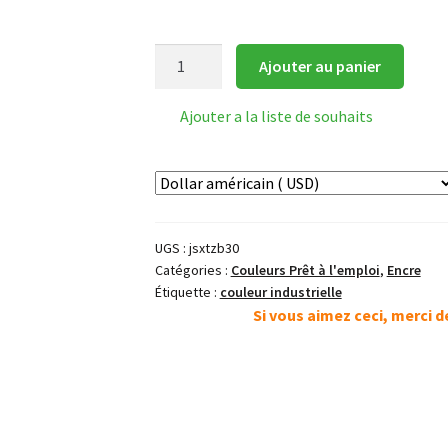
quantité
Ajouter au panier
de
Peinture
Ajouter a la liste de souhaits
Chinoise
30ml
Cinabre
Rouge
朱
UGS :
jsxtzb30
膘
Catégories :
Couleurs Prêt à l'emploi
,
Encre
Étiquette :
couleur industrielle
Si vous aimez ceci, merci 