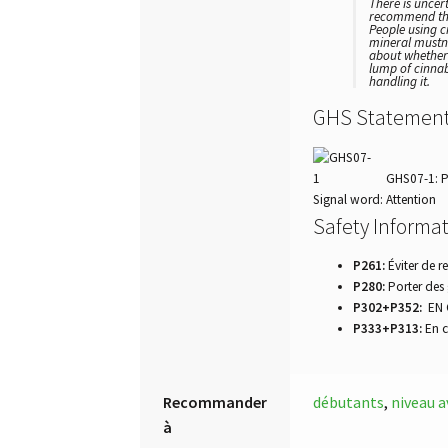
There is uncer
recommend tha
People using c
mineral mustn’
about whether 
lump of cinnab
handling it.
GHS Statemen
GHS07-1: P
Signal word: Attention
Safety Informa
P261:
Éviter de r
P280:
Porter des 
P302+P352:
EN 
P333+P313:
En c
Recommander
débutants
,
niveau 
à