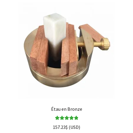
Étau en Bronze
Note
5.00
sur
157.23
$
(
USD
)
5