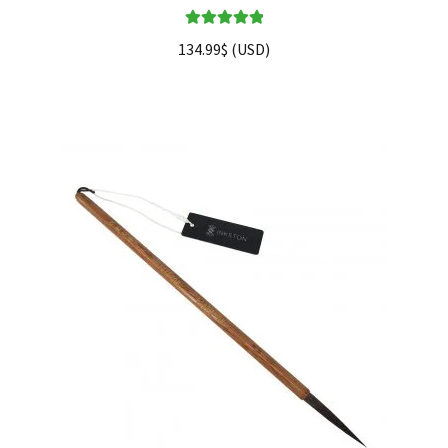
Note
5.00
sur
134.99
$
(
USD
)
5