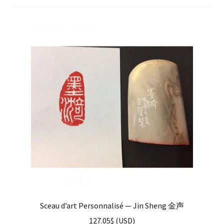
enfant
Questions fréquentes
Sceau d’art Personnalisé — Jin Sheng 金声
127.05
$
(
USD
)