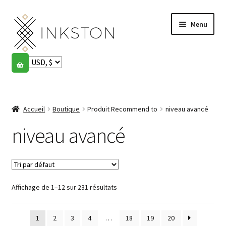
Aller
Aller
Menu
à
au
la
contenu
navigation
Boutique
Histoires
Ouvrir
le
Accueil
Boutique
Produit Recommend to
niveau avancé
English
menu
enfant
niveau avancé
Español
Français
Affichage de 1–12 sur 231 résultats
Communauté
Ouvrir
le
Mon compte
menu
1
2
3
4
…
18
19
20