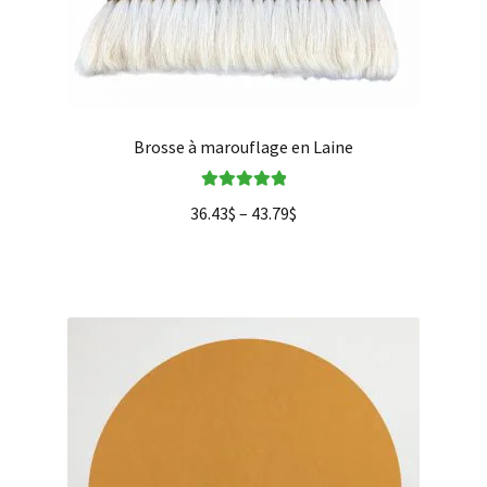
Brosse à marouflage en Laine
Note
5.00
sur
36.43
$
–
43.79
$
5