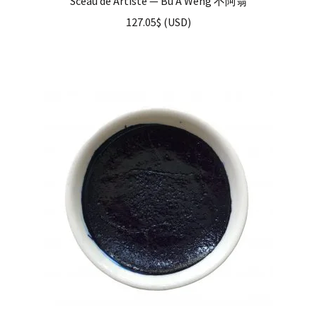
Sceau de Artiste — Bu A Weng 不阿翁
127.05
$
(
USD
)