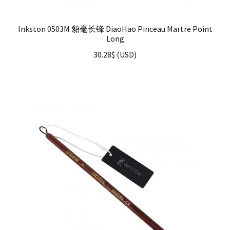
Inkston 0503M 貂毫长锋 DiaoHao Pinceau Martre Point
Long
30.28
$
(
USD
)