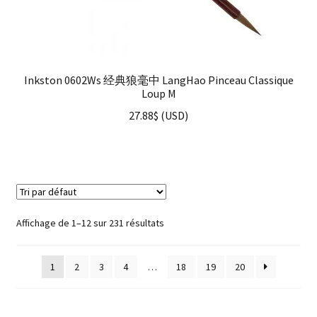
Inkston 0602Ws 经典狼毫中 LangHao Pinceau Classique
Loup M
27.88
$
(
USD
)
Affichage de 1–12 sur 231 résultats
1
2
3
4
…
18
19
20