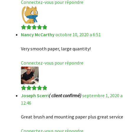
Connectez-vous pour répondre
Nancy McCarthy
octobre 10, 2020 a 6:51
Note
5
sur 5
Very smooth paper, large quantity!
Connectez-vous pour répondre
Joseph Scerri
( client confirmé)
septembre 1, 2020 a
Note
5
sur 5
12:46
Great brush and mounting paper plus great service
Connectez-vous pour répondre