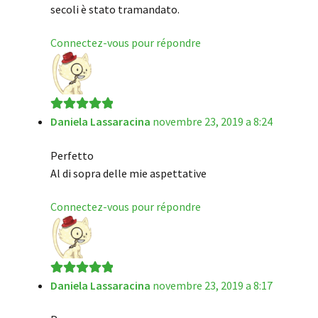
secoli è stato tramandato.
Connectez-vous pour répondre
Daniela Lassaracina
novembre 23, 2019 a 8:24
Note
5
sur 5
Perfetto
Al di sopra delle mie aspettative
Connectez-vous pour répondre
Daniela Lassaracina
novembre 23, 2019 a 8:17
Note
5
sur 5