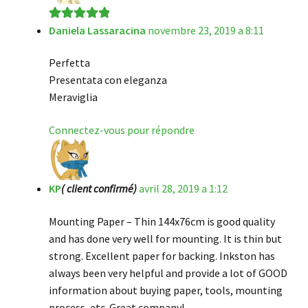
Daniela Lassaracina
novembre 23, 2019 a 8:11
Note
5
sur 5
Perfetta
Presentata con eleganza
Meraviglia
Connectez-vous pour répondre
KP
( client confirmé)
avril 28, 2019 a 1:12
Mounting Paper – Thin 144x76cm is good quality
and has done very well for mounting. It is thin but
strong. Excellent paper for backing. Inkston has
always been very helpful and provide a lot of GOOD
information about buying paper, tools, mounting
process, etc. Great company!