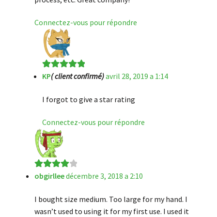
Connectez-vous pour répondre
KP
( client confirmé)
avril 28, 2019 a 1:14
Note
5
sur 5
I forgot to give a star rating
Connectez-vous pour répondre
obgirllee
décembre 3, 2018 a 2:10
Note
4
sur
5
I bought size medium. Too large for my hand. I
wasn’t used to using it for my first use. I used it