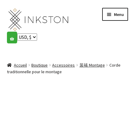
Aller
Aller
Menu
à
au
la
contenu
navigation
Boutique
Histoires
Ouvrir
le
Accueil
Boutique
Accessoires
装裱 Montage
Corde
English
menu
traditionnelle pour le montage
enfant
Español
Français
Communauté
Ouvrir
le
Mon compte
menu