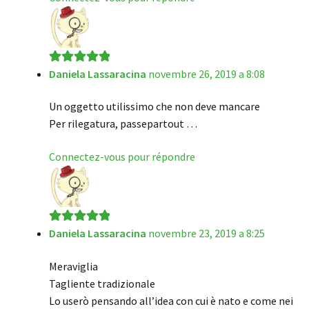
Daniela Lassaracina
novembre 26, 2019 a 8:08
Note
5
sur 5
Un oggetto utilissimo che non deve mancare
Per rilegatura, passepartout …
Connectez-vous pour répondre
Daniela Lassaracina
novembre 23, 2019 a 8:25
Note
5
sur 5
Meraviglia
Tagliente tradizionale
Lo userò pensando all’idea con cui è nato e come nei