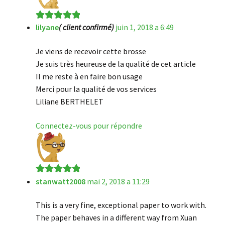
lilyane
( client confirmé)
juin 1, 2018 a 6:49
Note
5
sur 5
Je viens de recevoir cette brosse
Je suis très heureuse de la qualité de cet article
Il me reste à en faire bon usage
Merci pour la qualité de vos services
Liliane BERTHELET
Connectez-vous pour répondre
stanwatt2008
mai 2, 2018 a 11:29
Note
5
sur 5
This is a very fine, exceptional paper to work with.
The paper behaves in a different way from Xuan