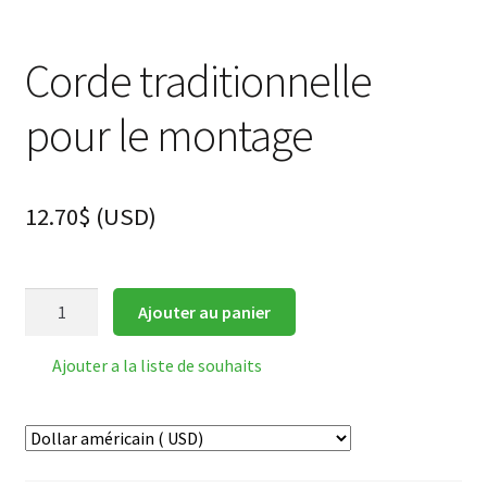
Corde traditionnelle
pour le montage
12.70
$
(
USD
)
quantité
Ajouter au panier
de
Corde
Ajouter a la liste de souhaits
traditionnelle
pour
le
montage