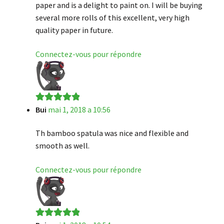
paper and is a delight to paint on. I will be buying
several more rolls of this excellent, very high
quality paper in future.
Connectez-vous pour répondre
Bui
mai 1, 2018 a 10:56
Note
5
sur 5
Th bamboo spatula was nice and flexible and
smooth as well.
Connectez-vous pour répondre