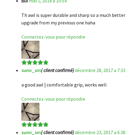
Bui
mai 1, 2018 a 10:54
Note
5
sur 5
Th awl is super durable and sharp so a much better
upgrade from my previous one haha
Connectez-vous pour répondre
sumi_sm
( client confirmé)
décembre 28, 2017 a 7:33
Note
5
sur 5
a good awl | comfortable grip, works well
Connectez-vous pour répondre
sumi_sm
( client confirmé)
décembre 23, 2017 a 6:38
Note
5
sur 5