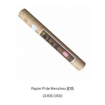
Papier Pi de Wenzhou 皮纸
23.83
$
(
USD
)