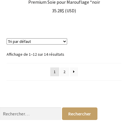
Premium Soie pour Marouflage *noir
35.28
$
(
USD
)
Affichage de 1–12 sur 14 résultats
1
2
Rechercher :