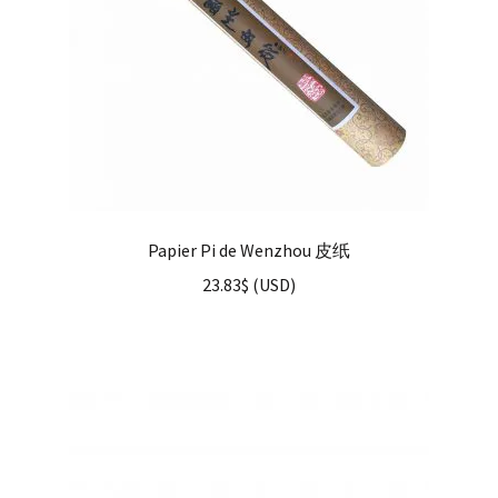
Papier Pi de Wenzhou 皮纸
23.83
$
(
USD
)