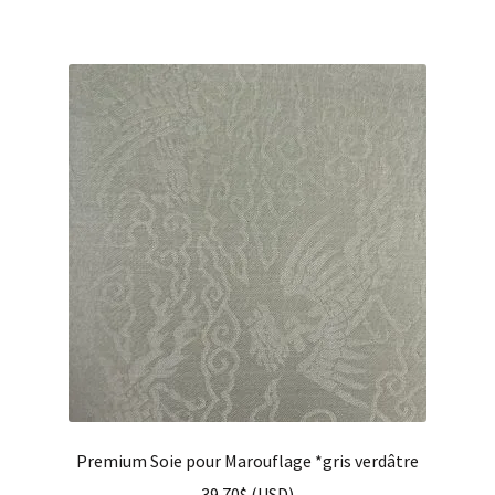
Premium Soie pour Marouflage *gris verdâtre
39.70
$
(
USD
)