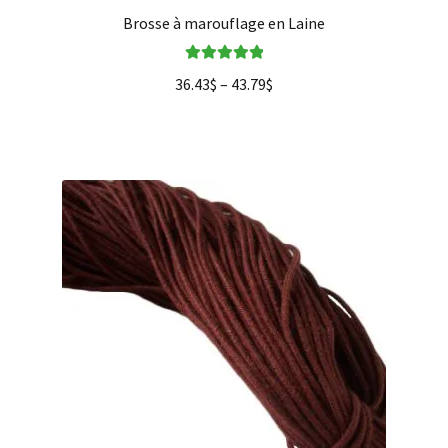
Brosse à marouflage en Laine
Note
5.00
sur
36.43
$
–
43.79
$
5