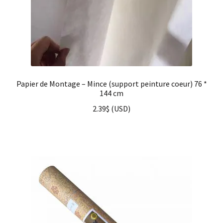
Papier de Montage – Mince (support peinture coeur) 76 *
144 cm
2.39
$
(
USD
)