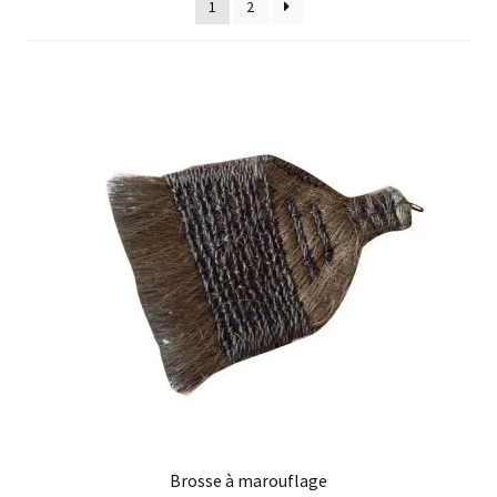
enfant
1
2
Questions fréquentes
Brosse à marouflage