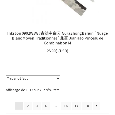
Inkston 0902WsWl 古法中白云 GuFaZhongBaiYun ´Nuage
Blanc Moyen Traditionnel´ 兼毫 JianHao Pinceau de
Combinaison M
25.99
$
(
USD
)
Affichage de 1–12 sur 212 résultats
1
2
3
4
…
16
17
18