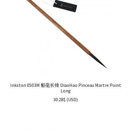
Inkston 0503M 貂毫长锋 DiaoHao Pinceau Martre Point
Long
30.28
$
(
USD
)