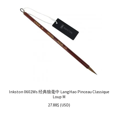
Inkston 0602Ws 经典狼毫中 LangHao Pinceau Classique
Loup M
27.88
$
(
USD
)