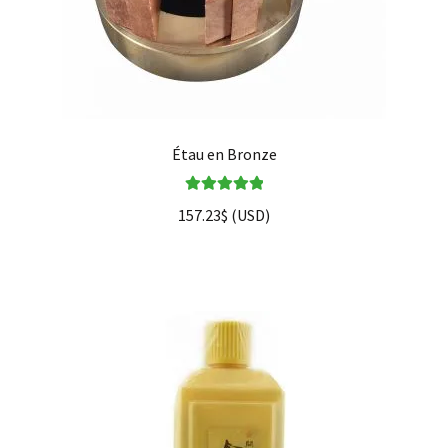
Étau en Bronze
Note
5.00
sur
157.23
$
(
USD
)
5