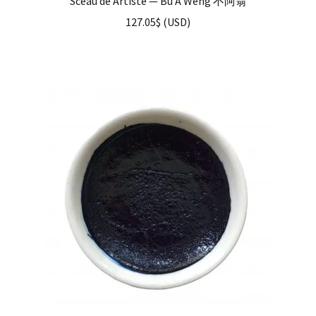
Sceau de Artiste — Bu A Weng 不阿翁
127.05
$
(
USD
)