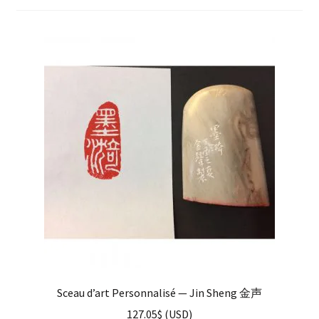
enfant
Questions fréquentes
Sceau d’art Personnalisé — Jin Sheng 金声
127.05
$
(
USD
)