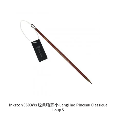
Inkston 0603Ws 经典狼毫小 LangHao Pinceau Classique
Loup S