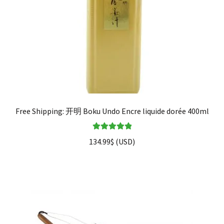
Free Shipping: 开明 Boku Undo Encre liquide dorée 400ml
Note
5.00
sur
134.99
$
(
USD
)
5