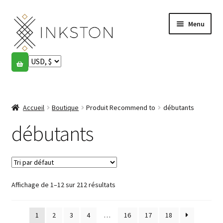
Aller
Aller
Menu
à
au
la
contenu
navigation
Boutique
Histoires
Ouvrir
le
Accueil
Boutique
Produit Recommend to
débutants
English
menu
enfant
débutants
Español
Français
Affichage de 1–12 sur 212 résultats
Communauté
Ouvrir
le
Mon compte
menu
1
2
3
4
…
16
17
18