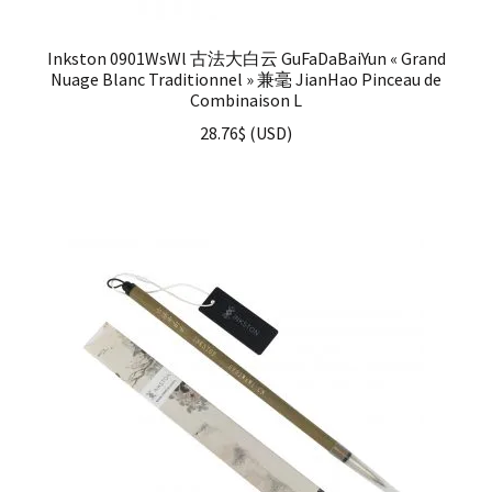
Inkston 0901WsWl 古法大白云 GuFaDaBaiYun « Grand
Nuage Blanc Traditionnel » 兼毫 JianHao Pinceau de
Combinaison L
28.76
$
(
USD
)