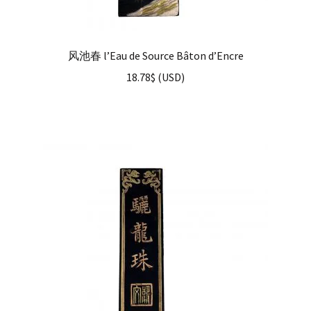
风池春 l’Eau de Source Bâton d’Encre
18.78
$
(
USD
)