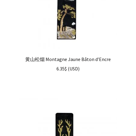
黄山松烟 Montagne Jaune Bâton d’Encre
6.35
$
(
USD
)