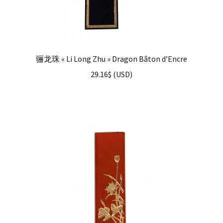
骊龙珠 « Li Long Zhu » Dragon Bâton d’Encre
29.16
$
(
USD
)