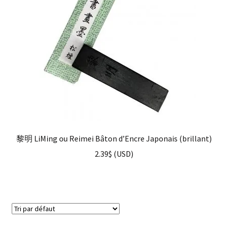
黎明 LiMing ou Reimei Bâton d’Encre Japonais (brillant)
2.39
$
(
USD
)