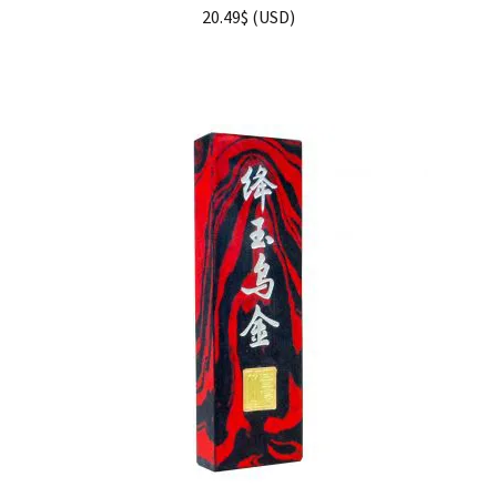
20.49
$
(
USD
)