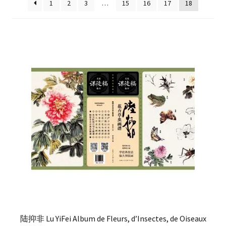
enfant
1
2
3
…
15
16
17
18
Questions fréquentes
陆抑非 Lu YiFei Album de Fleurs, d’Insectes, de Oiseaux