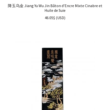
降玉乌金 Jiang Yu Wu Jin Bâton d’Encre Mixte Cinabre et
Huile de Suie
46.05
$
(
USD
)