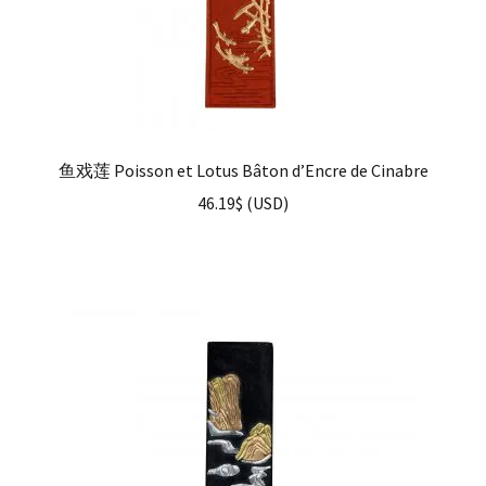
鱼戏莲 Poisson et Lotus Bâton d’Encre de Cinabre
46.19
$
(
USD
)