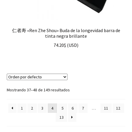
仁者寿 «Ren Zhe Shou» Buda de la longevidad barra de
tinta negra brillante
74.20
$
(
USD
)
Mostrando 37–48 de 149 resultados
1
2
3
4
5
6
7
…
11
12
13