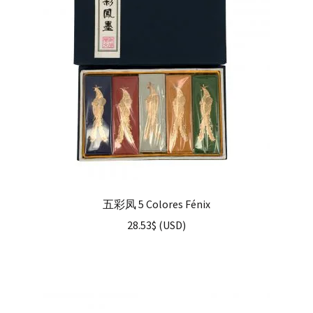
五彩凤 5 Colores Fénix
28.53
$
(
USD
)