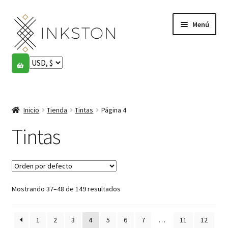
Ir
Ir
Menú
a
al
la
contenido
navegación
Tienda
Historias
Expandi
el
Inicio
Tienda
Tintas
Página 4
English
menú
hijo
Tintas
Español
Français
Mostrando 37–48 de 149 resultados
Comunidad
Expandi
el
Cuenta
menú
1
2
3
4
5
6
7
…
11
12