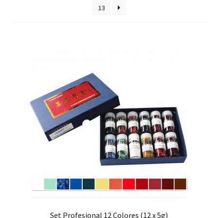
hijo
13
FAQ
Set Profesional 12 Colores (12 x 5g)