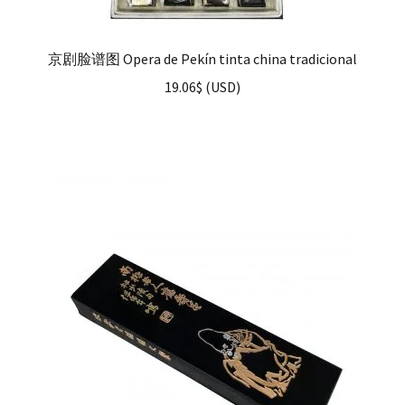
京剧脸谱图 Opera de Pekín tinta china tradicional
19.06
$
(
USD
)