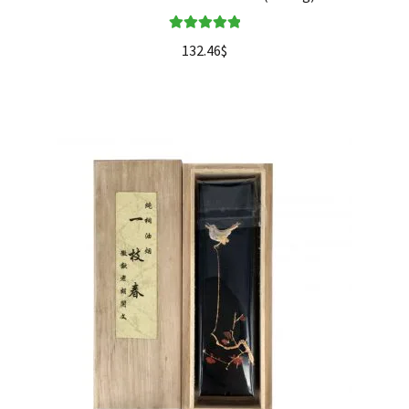
Valorado en
132.46
$
5.00
de 5