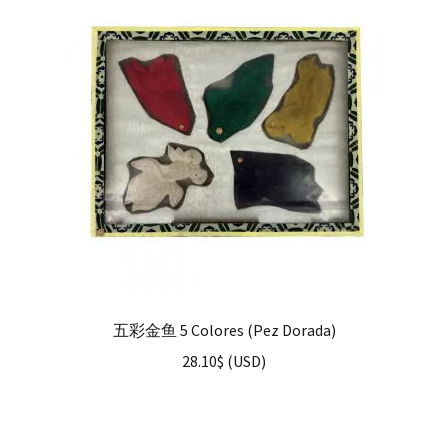
五彩金鱼 5 Colores (Pez Dorada)
28.10
$
(
USD
)