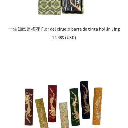
一生知己是梅花 Flor del ciruelo barra de tinta hollín Jing
14.48
$
(
USD
)