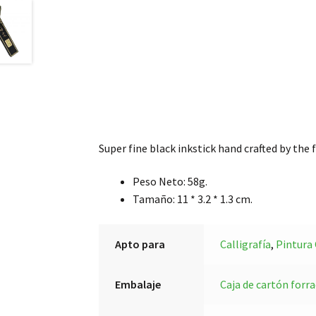
Super fine black inkstick hand crafted by the
Peso Neto: 58g.
Tamaño: 11 * 3.2 * 1.3 cm.
Apto para
Calligrafía
,
Pintura
Embalaje
Caja de cartón forra