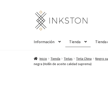
Ir
Ir
a
al
la
contenido
navegación
Información
Tienda
Tienda 
Inicio
Tienda
Tintas
Tinta China
Negro su
negra (Hollín de aceite calidad suprema)