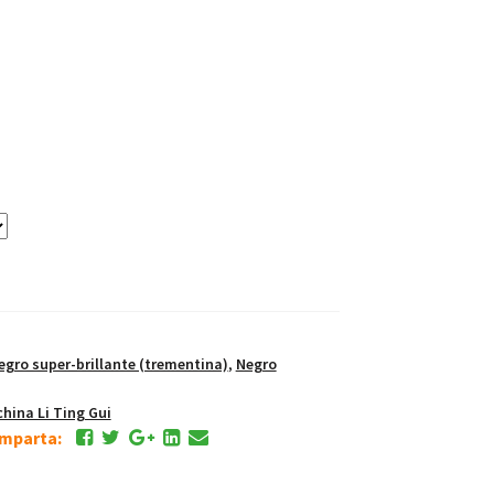
ro super-brillante (trementina)
,
Negro
china Li Ting Gui
comparta: