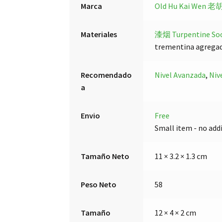
Marca
Old Hu Kai Wen 
Materiales
漆烟 Turpentine So
trementina agregada
Recomendado
Nivel Avanzada
,
Niv
a
Envio
Free
Small item - no add
Tamaño Neto
11 × 3.2 × 1.3 cm
Peso Neto
58
Tamaño
12 × 4 × 2 cm