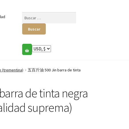
Buscar:
dad
 (trementina)
五百斤油 500 Jin barra de tinta
ra de tinta negra
calidad suprema)