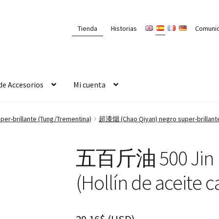
Tienda
Historias
Comuni
de Accesorios
Mi cuenta
per-brillante (Tung/Trementina)
超漆烟 (Chao Qiyan) negro super-brillante
五百斤油 500 Jin bar
(Hollín de aceite 