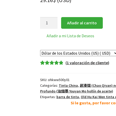
29.16
$
(
USD
)
五
Añadir al carrito
百
斤
Añadir a mi Lista de Deseos
油
500
Jin
barra
(
1
valoración de cliente)
de
Valorado
1
tinta
5.00
sobre 5
negra
SKU:
ohkww500y01
basado en
(Hollín
Categorías:
Tinta China
,
超漆烟 (Chao Qiyan) neg
puntuación
de
Profundo (油烟墨 Youyan Mo hollín de aceite)
de cliente
Etiquetas:
barra de tinta
,
Old Hu Kai Wen tinta 
aceite
Si le gusta, por favor 
calidad
suprema)