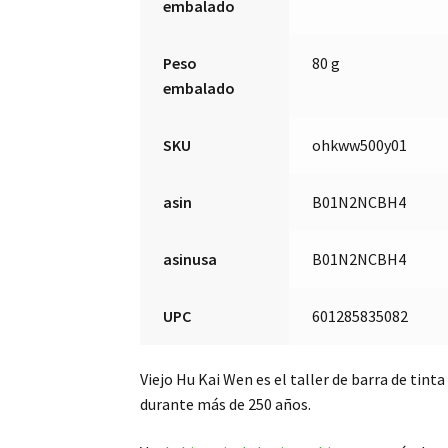
embalado
Peso
80 g
embalado
SKU
ohkww500y01
asin
B01N2NCBH4
asinusa
B01N2NCBH4
UPC
601285835082
Viejo Hu Kai Wen es el taller de barra de tin
durante más de 250 años.