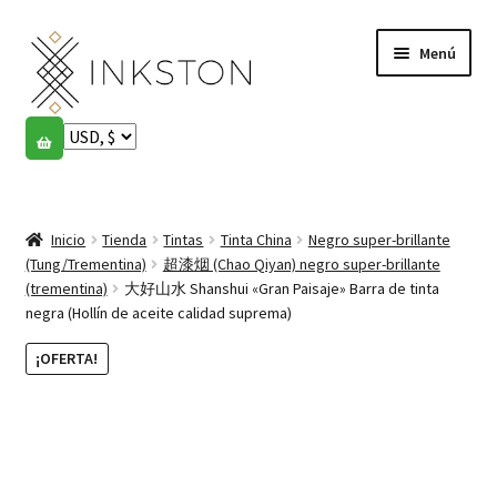
Ir
Ir
Menú
a
al
la
contenido
navegación
Tienda
Historias
Expandi
el
Inicio
Tienda
Tintas
Tinta China
Negro super-brillante
English
menú
(Tung/Trementina)
超漆烟 (Chao Qiyan) negro super-brillante
hijo
(trementina)
大好山水 Shanshui «Gran Paisaje» Barra de tinta
Español
negra (Hollín de aceite calidad suprema)
¡OFERTA!
Français
Comunidad
Expandi
el
Cuenta
menú