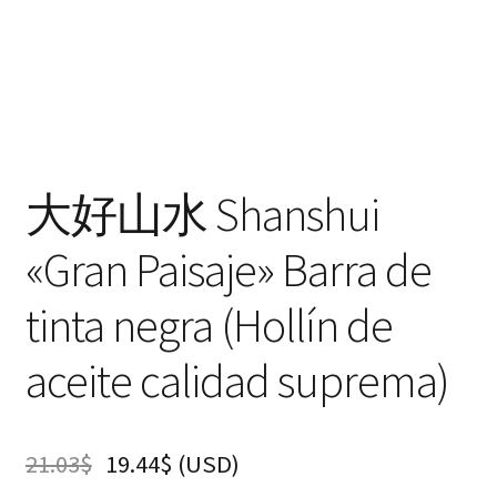
大好山水 Shanshui
«Gran Paisaje» Barra de
tinta negra (Hollín de
aceite calidad suprema)
21.03
$
19.44
$
(
USD
)