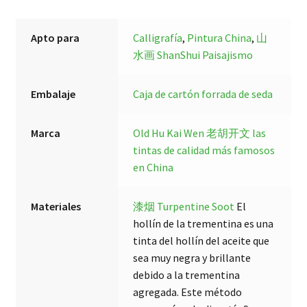
Apto para
Calligrafía
,
Pintura China
,
山
水画 ShanShui Paisajismo
Embalaje
Caja de cartón forrada de seda
Marca
Old Hu Kai Wen 老胡开文
las
tintas de calidad más famosos
en China
Materiales
漆烟 Turpentine Soot
El
hollín de la trementina es una
tinta del hollín del aceite que
sea muy negra y brillante
debido a la trementina
agregada. Este método