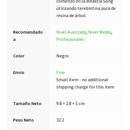
comenzó en la dinastía Song
utilizando terebintina pura de
resina de árbol.
Recomendado
Nivel Avanzada
,
Nivel Medio
,
a
Profesionales
Color
Negro
Envio
Free
Small item - no additional
shipping charge for this item
Tamaño Neto
9.8 × 2.8 × 1 cm
Peso Neto
32.2