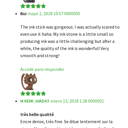
Bui
mayo 1, 2018 10:57 0000005
Valorado en
5
de 5
The ink stick was gorgeous. I was actually scared to
even use it haha. My ink stone is a little small so
producing ink was a little challenging but after a
while, the quality of the ink is wonderful! Very
smooth and strong!
Accede para responder
M REMI JARDAT
enero 13, 2018 1:28 0000001
Valorado en
5
de 5
très belle qualité
Encre dense, très fine. Se dilue lentement sur la