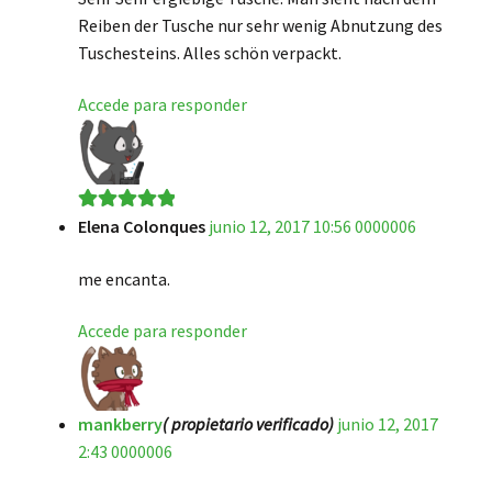
Reiben der Tusche nur sehr wenig Abnutzung des
Tuschesteins. Alles schön verpackt.
Accede para responder
Elena Colonques
junio 12, 2017 10:56 0000006
Valorado en
5
de 5
me encanta.
Accede para responder
mankberry
( propietario verificado)
junio 12, 2017
2:43 0000006