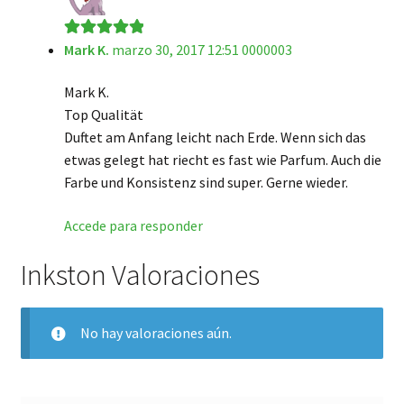
Mark K.
marzo 30, 2017 12:51 0000003
Valorado en
5
de 5
Mark K.
Top Qualität
Duftet am Anfang leicht nach Erde. Wenn sich das
etwas gelegt hat riecht es fast wie Parfum. Auch die
Farbe und Konsistenz sind super. Gerne wieder.
Accede para responder
Inkston Valoraciones
No hay valoraciones aún.