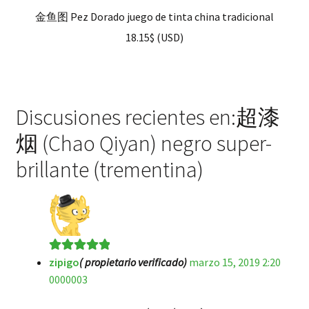
金鱼图 Pez Dorado juego de tinta china tradicional
18.15
$
(
USD
)
Discusiones recientes en:超漆
烟 (Chao Qiyan) negro super-
brillante (trementina)
zipigo
( propietario verificado)
marzo 15, 2019 2:20
Valorado en
5
0000003
de 5