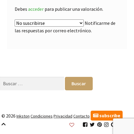
Debes
acceder
para publicar una valoración.
Notificarme de
las respuestas por correo electrónico.
Buscar:
subscribe
© 2026
Inkston
Condiciones
Privacidad
Contacto
Inkston
Inkston
Inkston
Inkston
Inkston
Inks
Facebook
Twitter
Pinterest
Instagram
Google
Link