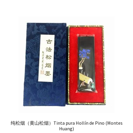
纯松烟（黄山松烟）Tinta pura Hollín de Pino (Montes
Huang)