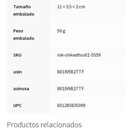
Tamaño
11 × 3.5 × 2 cm
embalado
Peso
50 g
embalado
SKU
ink-ohkwdhss01-5559
asin
B01N9B2TTF
asinusa
B01N9B2TTF
UPC
601285835099
Productos relacionados