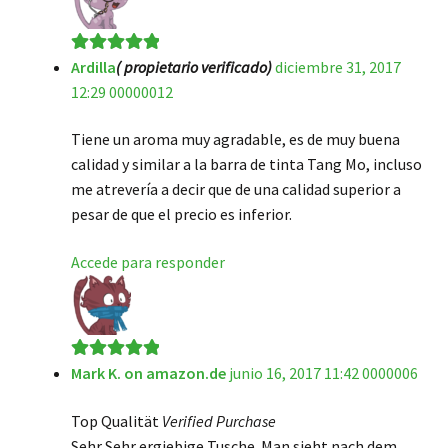
Ardilla
( propietario verificado)
diciembre 31, 2017
Valorado en
5
12:29 00000012
de 5
Tiene un aroma muy agradable, es de muy buena
calidad y similar a la barra de tinta Tang Mo, incluso
me atrevería a decir que de una calidad superior a
pesar de que el precio es inferior.
Accede para responder
Mark K. on amazon.de
junio 16, 2017 11:42 0000006
Valorado en
5
de 5
Top Qualität
Verified Purchase
Sehr Sehr ergiebige Tusche. Man sieht nach dem