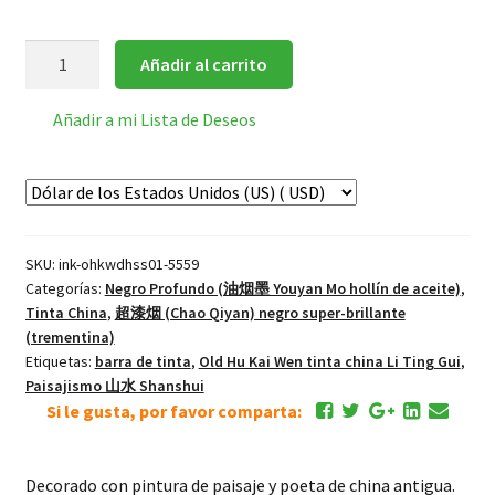
大
Añadir al carrito
好
山
Añadir a mi Lista de Deseos
水
Shanshui
"Gran
Paisaje"
Barra
SKU:
ink-ohkwdhss01-5559
de
Categorías:
Negro Profundo (油烟墨 Youyan Mo hollín de aceite)
,
tinta
Tinta China
,
超漆烟 (Chao Qiyan) negro super-brillante
negra
(trementina)
(Hollín
Etiquetas:
barra de tinta
,
Old Hu Kai Wen tinta china Li Ting Gui
,
de
Paisajismo 山水 Shanshui
aceite
Si le gusta, por favor comparta:
calidad
suprema)
Decorado con pintura de paisaje y poeta de china antigua.
cantidad