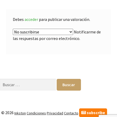
Debes
acceder
para publicar una valoración.
Notificarme de
las respuestas por correo electrónico.
Buscar:
subscribe
© 2026
Inkston
Condiciones
Privacidad
Contacto