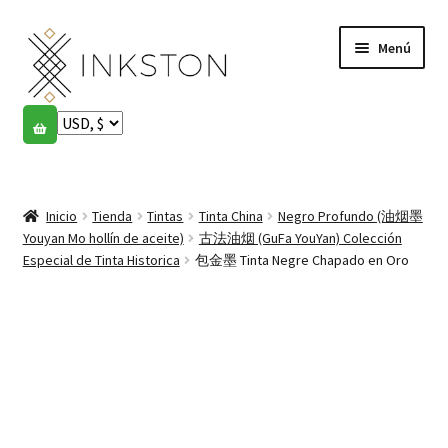
Ir
Ir
Menú
a
al
la
contenido
navegación
Tienda
Historias
Expandi
el
Inicio
Tienda
Tintas
Tinta China
Negro Profundo (油烟墨
English
menú
Youyan Mo hollín de aceite)
古法油烟 (GuFa YouYan) Colección
hijo
Especial de Tinta Historica
包金墨 Tinta Negre Chapado en Oro
Español
Français
Comunidad
Expandi
el
Cuenta
menú