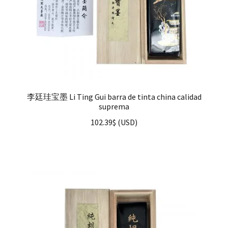
李廷珪宝墨 Li Ting Gui barra de tinta china calidad
suprema
102.39
$
(
USD
)