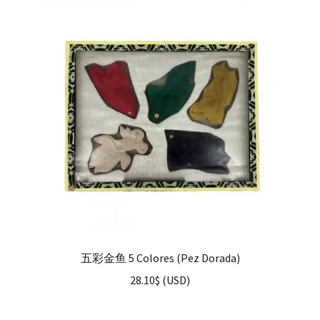
五彩金鱼 5 Colores (Pez Dorada)
28.10
$
(
USD
)