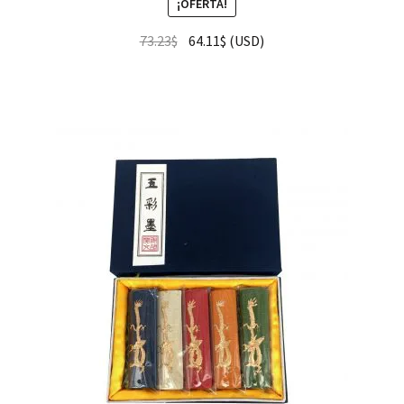
¡OFERTA!
73.23
$
64.11
$
(
USD
)