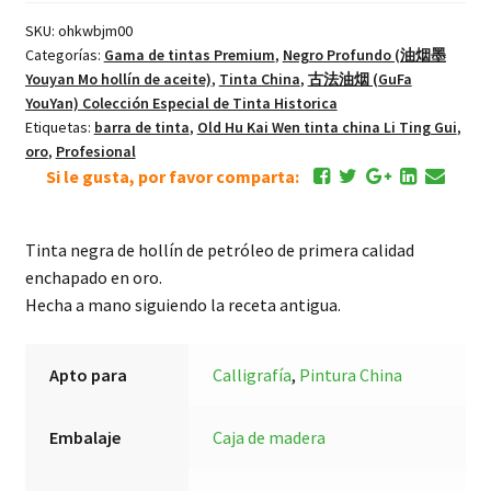
Oro
SKU:
ohkwbjm00
cantidad
Categorías:
Gama de tintas Premium
,
Negro Profundo (油烟墨
Youyan Mo hollín de aceite)
,
Tinta China
,
古法油烟 (GuFa
YouYan) Colección Especial de Tinta Historica
Etiquetas:
barra de tinta
,
Old Hu Kai Wen tinta china Li Ting Gui
,
oro
,
Profesional
Si le gusta, por favor comparta:
Tinta negra de hollín de petróleo de primera calidad
enchapado en oro.
Hecha a mano siguiendo la receta antigua.
Apto para
Calligrafía
,
Pintura China
Embalaje
Caja de madera