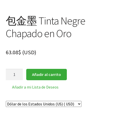
包金墨 Tinta Negre
Chapado en Oro
63.08
$
(
USD
)
包
Añadir al carrito
金
墨
Añadir a mi Lista de Deseos
Tinta
Negre
Chapado
en