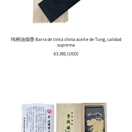
纯桐油烟墨 Barra de tinta china aceite de Tung, calidad
suprema
63.38
$
(
USD
)