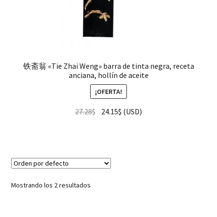
铁斋翁 «Tie Zhai Weng» barra de tinta negra, receta
anciana, hollín de aceite
¡OFERTA!
27.28
$
24.15
$
(
USD
)
Mostrando los 2 resultados