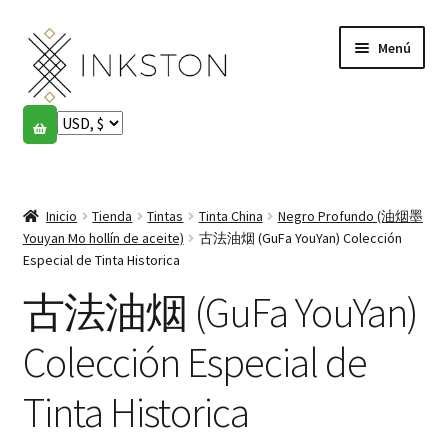
Ir
Ir
Menú
a
al
la
contenido
navegación
Tienda
Historias
Expandi
el
Inicio
Tienda
Tintas
Tinta China
Negro Profundo (油烟墨
English
menú
Youyan Mo hollín de aceite)
古法油烟 (GuFa YouYan) Colección
hijo
Especial de Tinta Historica
Español
古法油烟 (GuFa YouYan)
Français
Colección Especial de
Comunidad
Expandi
Tinta Historica
el
Cuenta
menú