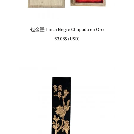
包金墨 Tinta Negre Chapado en Oro
63.08
$
(
USD
)