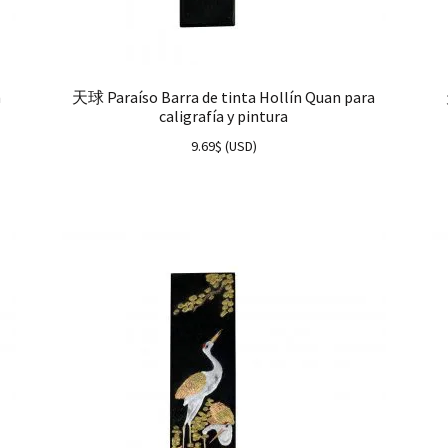
n
天球 Paraíso Barra de tinta Hollín Quan para
caligrafía y pintura
9.69
$
(
USD
)