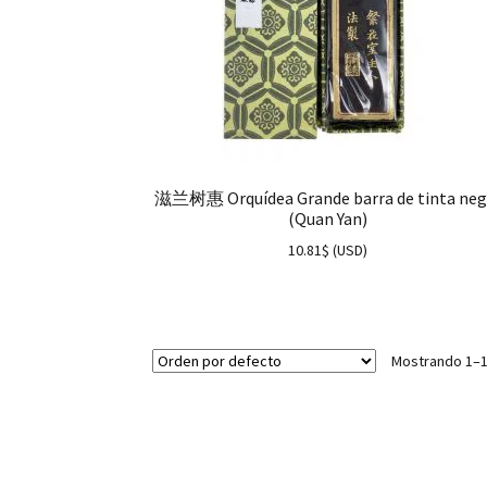
滋兰树惠 Orquídea Grande barra de tinta neg
(Quan Yan)
10.81
$
(
USD
)
Mostrando 1–1