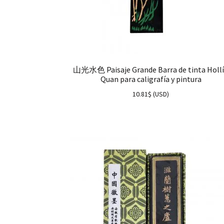
山光水色 Paisaje Grande Barra de tinta Holl
Quan para caligrafía y pintura
10.81
$
(
USD
)