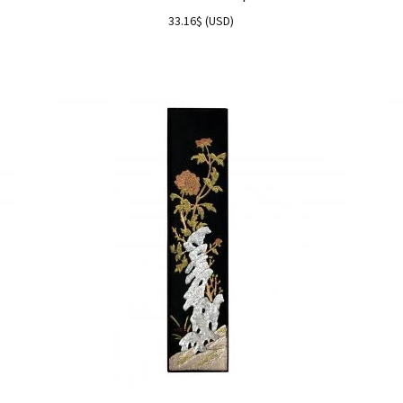
33.16
$
(
USD
)