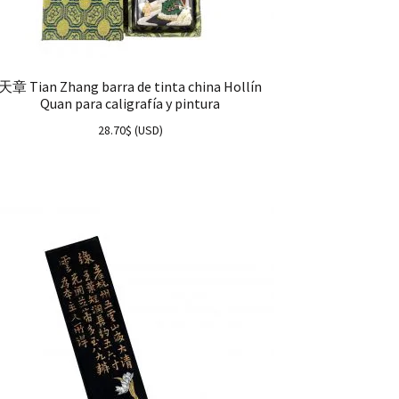
天章 Tian Zhang barra de tinta china Hollín
Quan para caligrafía y pintura
28.70
$
(
USD
)