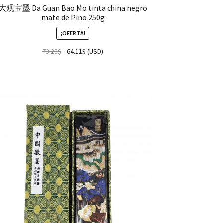
大观宝墨 Da Guan Bao Mo tinta china negro
mate de Pino 250g
¡OFERTA!
73.23
$
64.11
$
(
USD
)