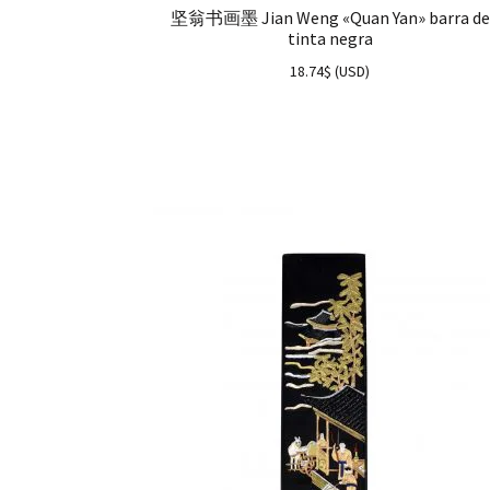
坚翁书画墨 Jian Weng «Quan Yan» barra de
tinta negra
18.74
$
(
USD
)