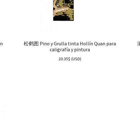
ín
松鹤图 Pino y Grulla tinta Hollín Quan para
滋
caligrafía y pintura
20.35
$
(
USD
)