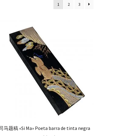
1
2
3
司马题稿 «Si Ma» Poeta barra de tinta negra