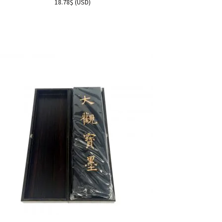
18.78
$
(
USD
)