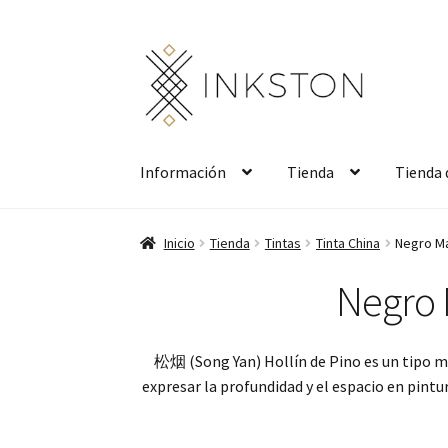
Ir
Ir
a
al
la
contenido
navegación
Información
Tienda
Tienda 
Inicio
Tienda
Tintas
Tinta China
Negro Ma
Negro 
松烟 (Song Yan) Hollín de Pino es un tipo mu
expresar la profundidad y el espacio en pintur