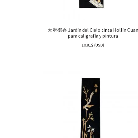
天府御香 Jardín del Cielo tinta Hollín Qua
para caligrafía y pintura
10.81
$
(
USD
)