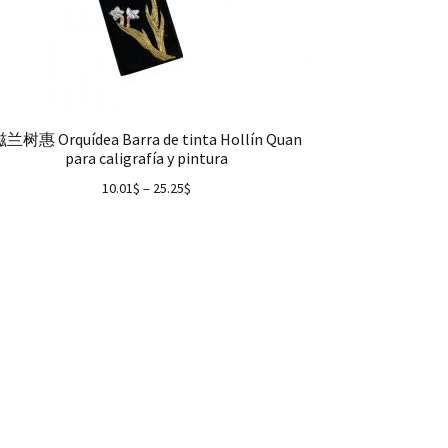
兰树惠 Orquídea Barra de tinta Hollín Quan
para caligrafía y pintura
10.01
$
–
25.25
$