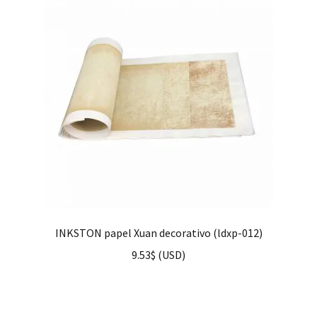
INKSTON papel Xuan decorativo (ldxp-012)
9.53
$
(
USD
)