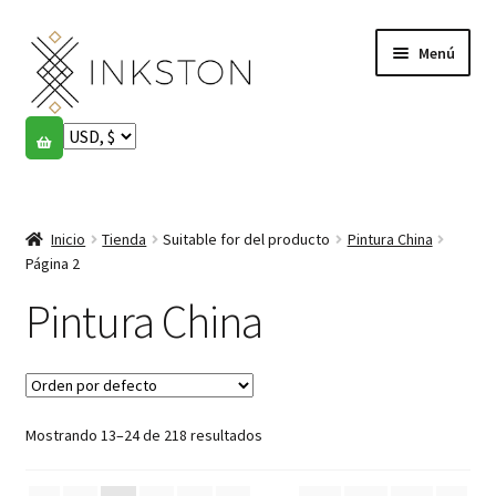
Ir
Ir
Menú
a
al
la
contenido
navegación
Tienda
Historias
Expandi
el
Inicio
Tienda
Suitable for del producto
Pintura China
English
menú
Página 2
hijo
Español
Pintura China
Français
Comunidad
Expandi
Mostrando 13–24 de 218 resultados
el
Cuenta
menú