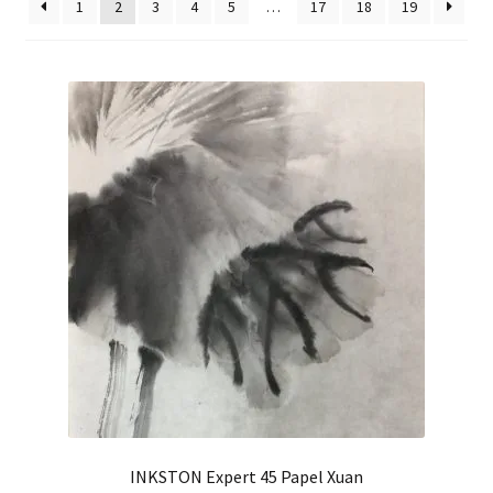
hijo
1
2
3
4
5
…
17
18
19
FAQ
INKSTON Expert 45 Papel Xuan