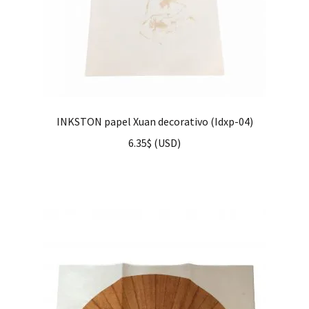
INKSTON papel Xuan decorativo (Idxp-04)
6.35
$
(
USD
)