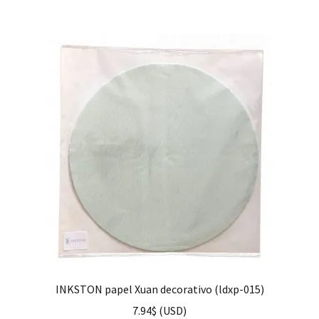
INKSTON papel Xuan decorativo (ldxp-015)
7.94
$
(
USD
)