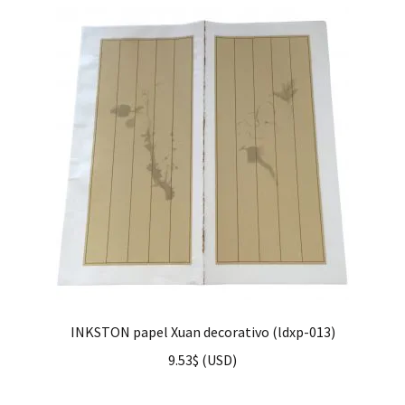
INKSTON papel Xuan decorativo (ldxp-013)
9.53
$
(
USD
)