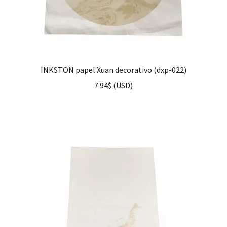
INKSTON papel Xuan decorativo (dxp-022)
7.94
$
(
USD
)