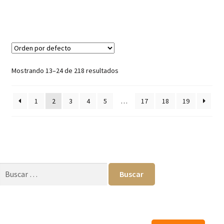
Mostrando 13–24 de 218 resultados
1
2
3
4
5
…
17
18
19
Buscar: