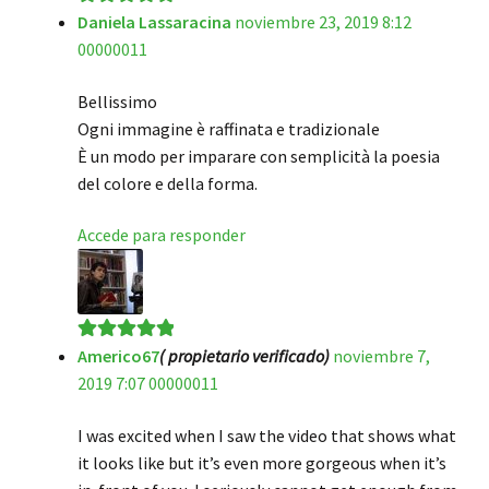
Daniela Lassaracina
noviembre 23, 2019 8:12
Valorado en
5
00000011
de 5
Bellissimo
Ogni immagine è raffinata e tradizionale
È un modo per imparare con semplicità la poesia
del colore e della forma.
Accede para responder
Americo67
( propietario verificado)
noviembre 7,
Valorado en
5
2019 7:07 00000011
de 5
I was excited when I saw the video that shows what
it looks like but it’s even more gorgeous when it’s