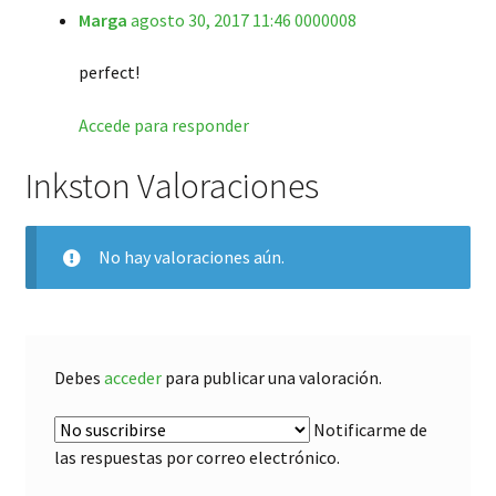
Marga
agosto 30, 2017 11:46 0000008
Valorado en
5
de 5
perfect!
Accede para responder
Inkston Valoraciones
No hay valoraciones aún.
Debes
acceder
para publicar una valoración.
Notificarme de
las respuestas por correo electrónico.