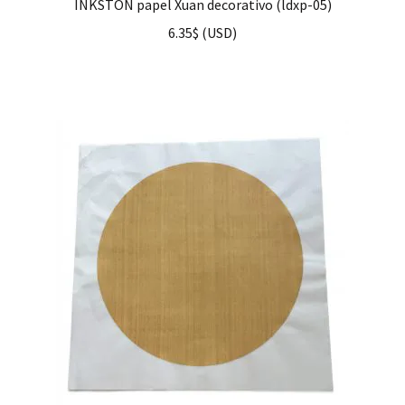
INKSTON papel Xuan decorativo (ldxp-05)
6.35
$
(
USD
)