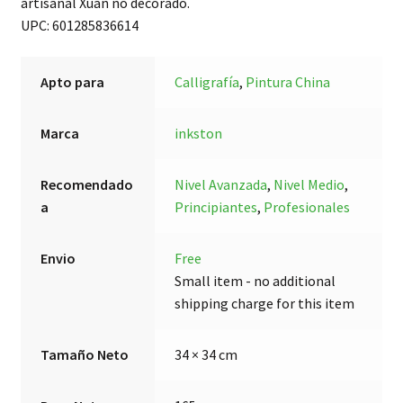
artisanal Xuan no decorado.
UPC: 601285836614
Apto para
Calligrafía
,
Pintura China
Marca
inkston
Recomendado
Nivel Avanzada
,
Nivel Medio
,
a
Principiantes
,
Profesionales
Envio
Free
Small item - no additional
shipping charge for this item
Tamaño Neto
34 × 34 cm