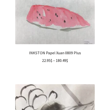
INKSTON Papel Xuan 0809 Plus
22.95
$
–
180.49
$