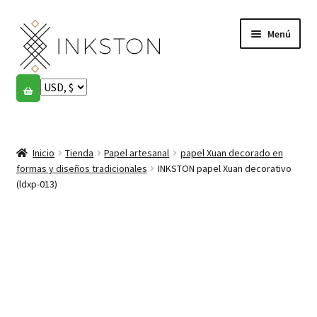
Ir
Ir
Menú
a
al
la
contenido
navegación
Tienda
Historias
Expandi
el
Inicio
Tienda
Papel artesanal
papel Xuan decorado en
English
menú
formas y diseños tradicionales
INKSTON papel Xuan decorativo
hijo
(ldxp-013)
Español
Français
Comunidad
Expandi
el
Cuenta
menú