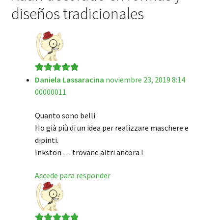
diseños tradicionales
Daniela Lassaracina
noviembre 23, 2019 8:14
Valorado en
5
00000011
de 5
Quanto sono belli
Ho già più di un idea per realizzare maschere e
dipinti.
Inkston … trovane altri ancora !
Accede para responder