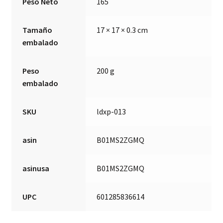
Peso Neto
165
Tamaño
17 × 17 × 0.3 cm
embalado
Peso
200 g
embalado
SKU
ldxp-013
asin
B01MS2ZGMQ
asinusa
B01MS2ZGMQ
UPC
601285836614