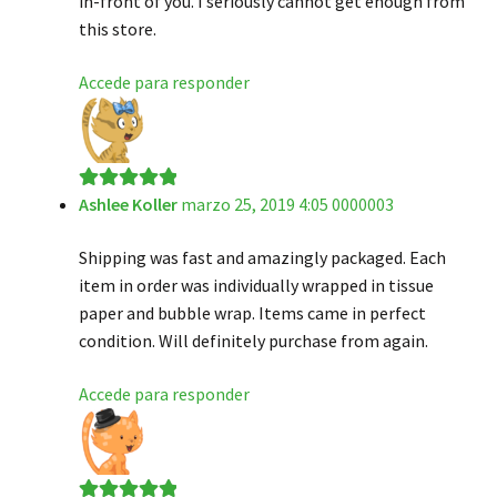
in-front of you. I seriously cannot get enough from
this store.
Accede para responder
Ashlee Koller
marzo 25, 2019 4:05 0000003
Valorado en
5
de 5
Shipping was fast and amazingly packaged. Each
item in order was individually wrapped in tissue
paper and bubble wrap. Items came in perfect
condition. Will definitely purchase from again.
Accede para responder