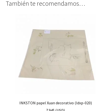
También te recomendamos…
INKSTON papel Xuan decorativo (ldxp-020)
7.94
$
(
USD
)