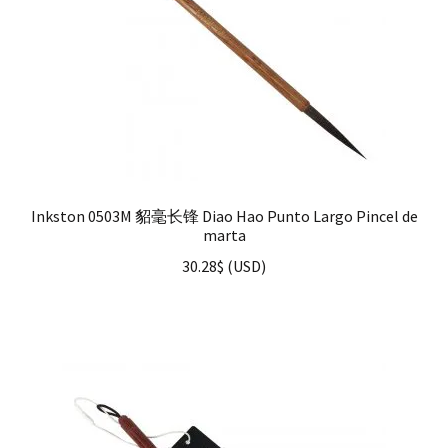
Inkston 0503M 貂毫长锋 Diao Hao Punto Largo Pincel de
marta
30.28
$
(
USD
)