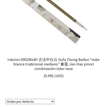
Inkston 0902WsWl 古法中白云 GuFa Zhong BaiYun “nube
blanca tradicional mediano” 兼毫 Jian Hao pincel
combinación lobo-lana
25.99
$
(
USD
)