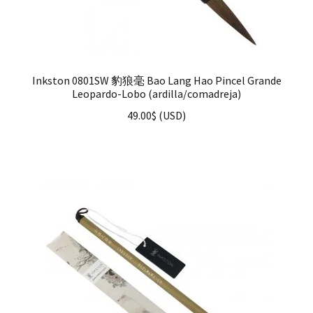
Inkston 0801SW 豹狼毫 Bao Lang Hao Pincel Grande
Leopardo-Lobo (ardilla/comadreja)
49.00
$
(
USD
)