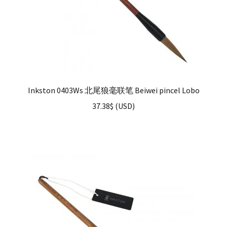
Inkston 0403Ws 北尾狼毫联笔 Beiwei pincel Lobo
37.38
$
(
USD
)