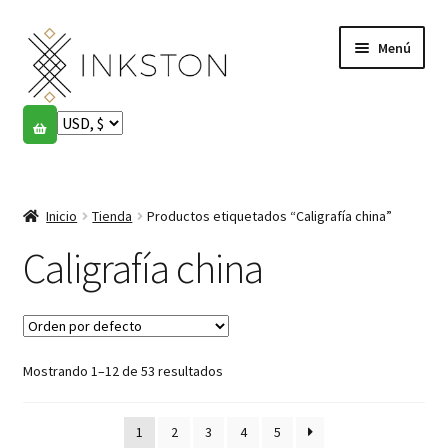
Ir
Ir
Menú
a
al
la
contenido
navegación
Tienda
Historias
Expandi
el
Inicio
Tienda
Productos etiquetados “Caligrafía china”
English
menú
hijo
Caligrafía china
Español
Français
Mostrando 1–12 de 53 resultados
Comunidad
Expandi
el
Cuenta
menú
1
2
3
4
5