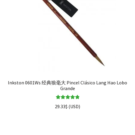
Inkston 0601Ws 经典狼毫大 Pincel Clásico Lang Hao Lobo
Grande
Valorado en
29.33
$
(
USD
)
5.00
de 5