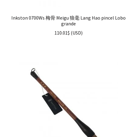
Inkston 0700Ws 梅骨 Meigu 狼毫 Lang Hao pincel Lobo
grande
110.01
$
(
USD
)