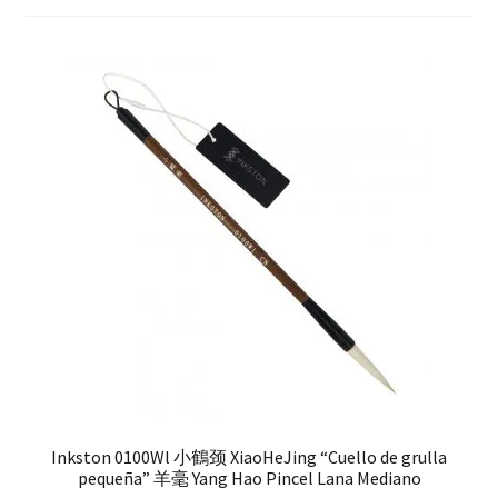
hijo
FAQ
Inkston 0100Wl 小鶴颈 XiaoHeJing “Cuello de grulla
pequeña” 羊毫 Yang Hao Pincel Lana Mediano