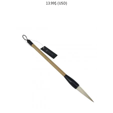
13.99
$
(
USD
)