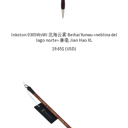
Inkston 0305WsWl 北海云雾 Beihai Yunwu «neblina del
lago norte» 兼毫 Jian Hao XL
19.65
$
(
USD
)