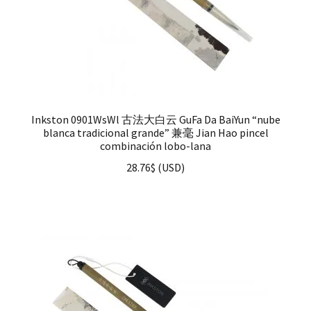
Inkston 0901WsWl 古法大白云 GuFa Da BaiYun “nube
blanca tradicional grande” 兼毫 Jian Hao pincel
combinación lobo-lana
28.76
$
(
USD
)