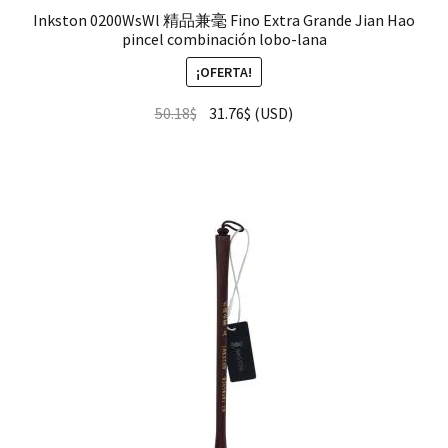
Inkston 0200WsWl 精品兼毫 Fino Extra Grande Jian Hao
pincel combinación lobo-lana
¡OFERTA!
50.18
$
31.76
$
(
USD
)