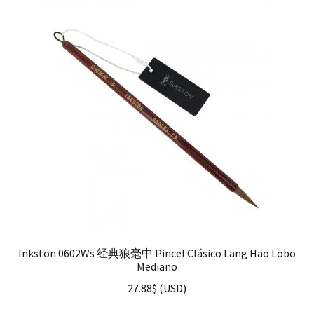
Inkston 0602Ws 经典狼毫中 Pincel Clásico Lang Hao Lobo
Mediano
27.88
$
(
USD
)