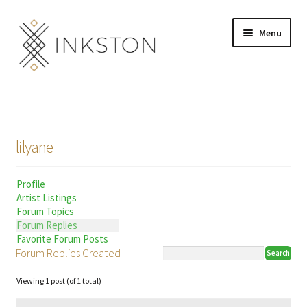
Skip
Skip
Menu
to
to
navigation
content
Shop
Stories
lilyane
English
Profile
Español
Artist Listings
Forum Topics
Français
Forum Replies
Favorite Forum Posts
Forum Replies Created
Deutsch
Viewing 1 post (of 1 total)
Community
Expand