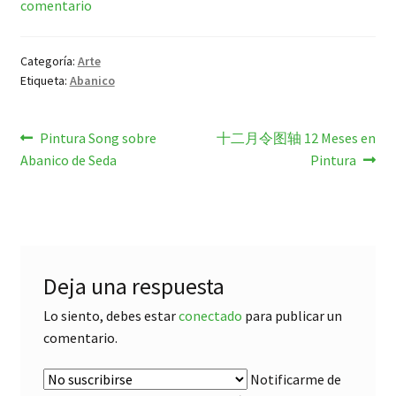
comentario
Categoría:
Arte
Etiqueta:
Abanico
Navegación
Anterior:
Siguiente:
Pintura Song sobre
十二月令图轴 12 Meses en
Abanico de Seda
Pintura
de
entradas
Deja una respuesta
Lo siento, debes estar
conectado
para publicar un
comentario.
Notificarme de