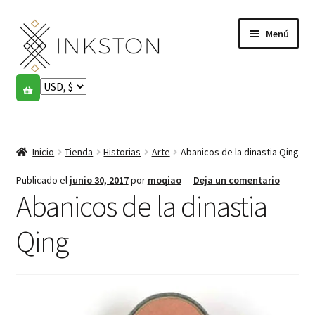
Ir
Ir
Menú
a
al
la
contenido
navegación
Tienda
Historias
Expandi
el
Inicio
Tienda
Historias
Arte
Abanicos de la dinastia Qing
English
menú
hijo
Publicado el
junio 30, 2017
por
moqiao
—
Deja un comentario
Español
Abanicos de la dinastia
Français
Qing
Comunidad
Expandi
el
Cuenta
menú