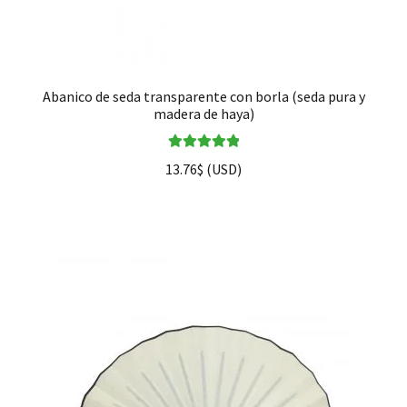
Abanico de seda transparente con borla (seda pura y
madera de haya)
Valorado en
13.76
$
(
USD
)
5.00
de 5