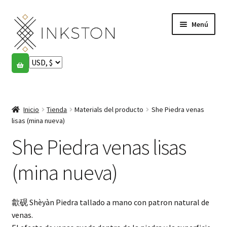
Ir
Ir
Menú
a
al
la
contenido
navegación
Tienda
Historias
Expandi
el
Inicio
Tienda
Materials del producto
She Piedra venas
English
menú
lisas (mina nueva)
hijo
Español
She Piedra venas lisas
Français
(mina nueva)
Comunidad
Expandi
歙砚 Shèyàn Piedra tallado a mano con patron natural de
el
Cuenta
venas.
menú