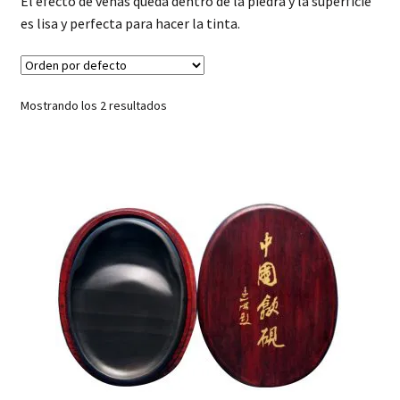
El efecto de venas queda dentro de la piedra y la superficie
hijo
FAQ
es lisa y perfecta para hacer la tinta.
Mostrando los 2 resultados