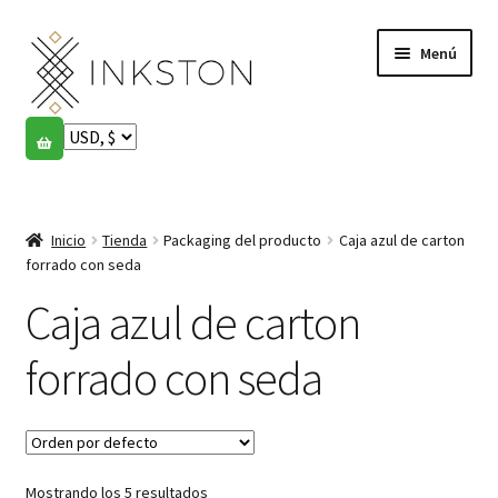
Ir
Ir
Menú
a
al
la
contenido
navegación
Tienda
Historias
Expandi
el
Inicio
Tienda
Packaging del producto
Caja azul de carton
English
menú
forrado con seda
hijo
Español
Caja azul de carton
Français
forrado con seda
Comunidad
Expandi
el
Cuenta
menú
Mostrando los 5 resultados