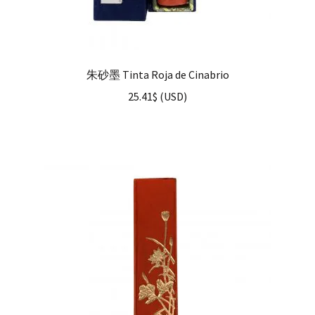
朱砂墨 Tinta Roja de Cinabrio
25.41
$
(
USD
)