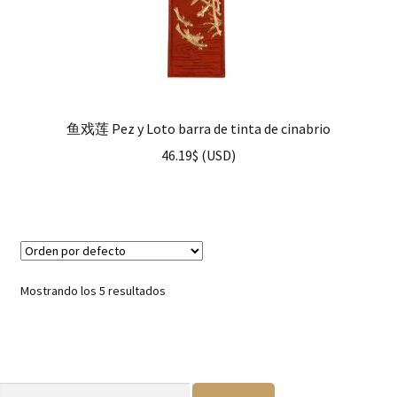
鱼戏莲 Pez y Loto barra de tinta de cinabrio
46.19
$
(
USD
)
Mostrando los 5 resultados
Buscar: