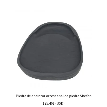
hijo
FAQ
Piedra de entintar arteseanal de piedra SheYan
125.46
$
(
USD
)